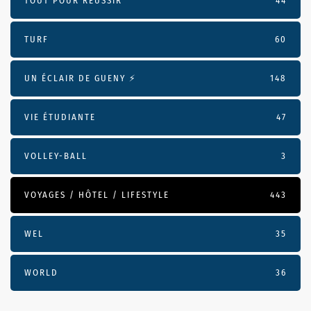
TOUT POUR RÉUSSIR
44
TURF
60
UN ÉCLAIR DE GUENY ⚡️
148
VIE ÉTUDIANTE
47
VOLLEY-BALL
3
VOYAGES / HÔTEL / LIFESTYLE
443
WEL
35
WORLD
36