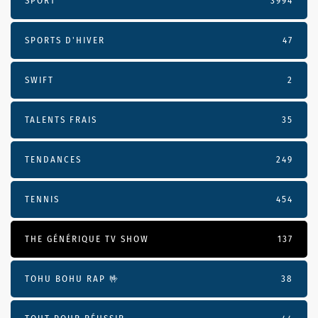
SPORT
3994
SPORTS D'HIVER
47
SWIFT
2
TALENTS FRAIS
35
TENDANCES
249
TENNIS
454
THE GÉNÉRIQUE TV SHOW
137
TOHU BOHU RAP 🤟
38