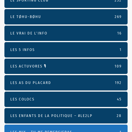
LE SPORTING CLUB
252
LE TØHU-BØHU
269
LE VRAI DE L’INFO
16
LES 5 INFOS
1
LES ACTUVORES 🎙
109
LES AS DU PLACARD
192
LES COLOCS
45
LES ENFANTS DE LA POLITIQUE – #LE2LP
28