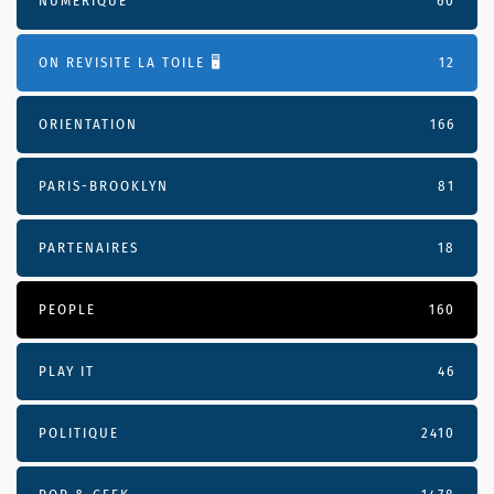
NUMÉRIQUE
60
ON REVISITE LA TOILE 🖥️
12
ORIENTATION
166
PARIS-BROOKLYN
81
PARTENAIRES
18
PEOPLE
160
PLAY IT
46
POLITIQUE
2410