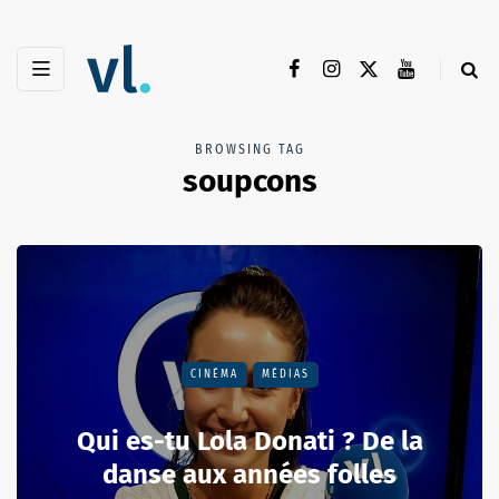
BROWSING TAG
soupcons
CINÉMA
MÉDIAS
Qui es-tu Lola Donati ? De la
danse aux années folles