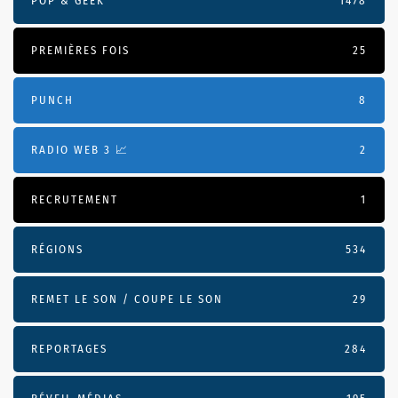
POP & GEEK
1478
PREMIÈRES FOIS
25
PUNCH
8
RADIO WEB 3 📈
2
RECRUTEMENT
1
RÉGIONS
534
REMET LE SON / COUPE LE SON
29
REPORTAGES
284