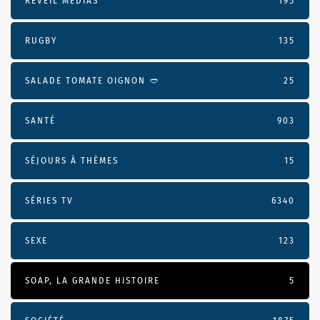
RÉVEIL MÉDIAS
195
RUGBY
135
SALADE TOMATE OIGNON 🥙
25
SANTÉ
903
SÉJOURS À THÈMES
15
SÉRIES TV
6340
SEXE
123
SOAP, LA GRANDE HISTOIRE
5