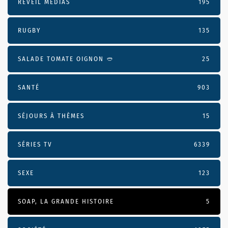
RÉVEIL MÉDIAS
195
RUGBY
135
SALADE TOMATE OIGNON 🥙
25
SANTÉ
903
SÉJOURS À THÈMES
15
SÉRIES TV
6339
SEXE
123
SOAP, LA GRANDE HISTOIRE
5