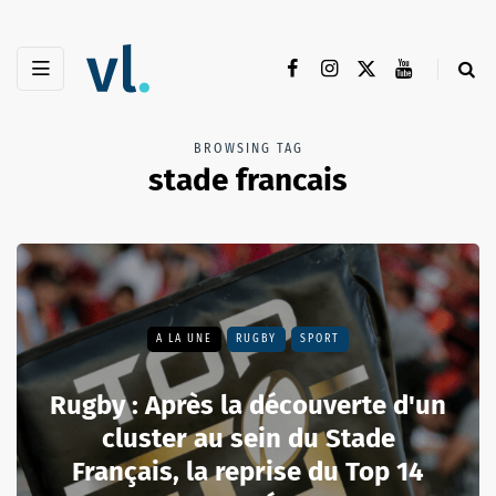
BROWSING TAG
stade francais
A LA UNE
RUGBY
SPORT
Rugby : Après la découverte d'un
cluster au sein du Stade
Français, la reprise du Top 14