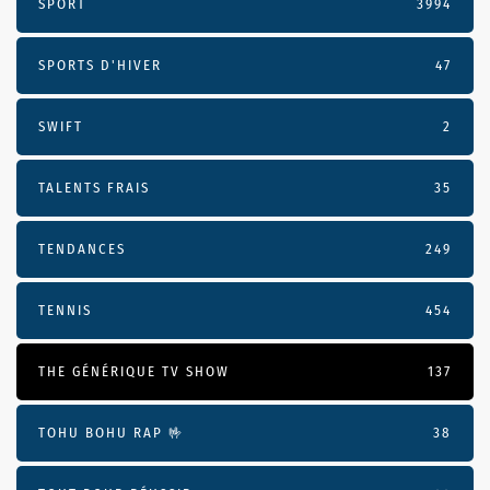
SPORT
3994
SPORTS D'HIVER
47
SWIFT
2
TALENTS FRAIS
35
TENDANCES
249
TENNIS
454
THE GÉNÉRIQUE TV SHOW
137
TOHU BOHU RAP 🤟
38