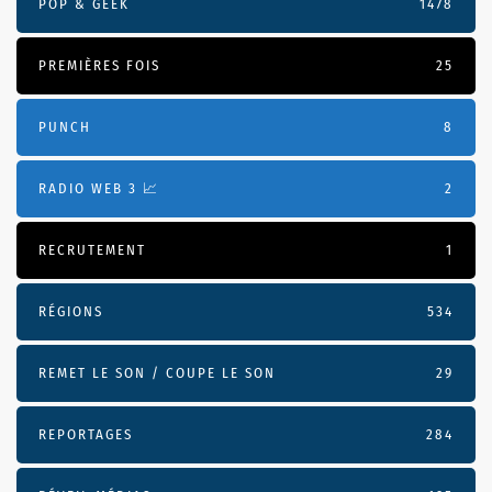
POP & GEEK
1478
PREMIÈRES FOIS
25
PUNCH
8
RADIO WEB 3 📈
2
RECRUTEMENT
1
RÉGIONS
534
REMET LE SON / COUPE LE SON
29
REPORTAGES
284