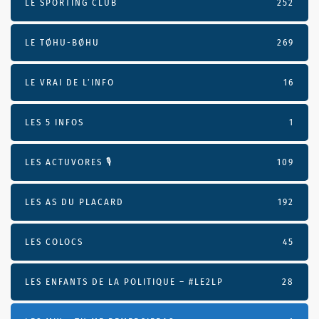
LE SPORTING CLUB
252
LE TØHU-BØHU
269
LE VRAI DE L’INFO
16
LES 5 INFOS
1
LES ACTUVORES 🎙
109
LES AS DU PLACARD
192
LES COLOCS
45
LES ENFANTS DE LA POLITIQUE – #LE2LP
28