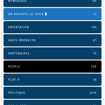
NUMÉRIQUE
60
ON REVISITE LA TOILE 🖥️
12
ORIENTATION
166
PARIS-BROOKLYN
81
PARTENAIRES
18
PEOPLE
160
PLAY IT
46
POLITIQUE
2410