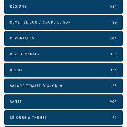
RÉGIONS
534
REMET LE SON / COUPE LE SON
29
REPORTAGES
284
RÉVEIL MÉDIAS
195
RUGBY
135
SALADE TOMATE OIGNON 🥙
25
SANTÉ
905
SÉJOURS À THÈMES
15