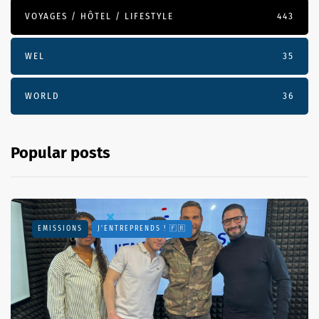
VOYAGES / HÔTEL / LIFESTYLE
443
WEL
35
WORLD
36
Popular posts
EMISSIONS
J'ENTREPRENDS ! 🇫🇷