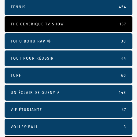
TENNIS
454
THE GÉNÉRIQUE TV SHOW
137
TOHU BOHU RAP 🤟
38
TOUT POUR RÉUSSIR
44
TURF
60
UN ÉCLAIR DE GUENY ⚡️
148
VIE ÉTUDIANTE
47
VOLLEY-BALL
3