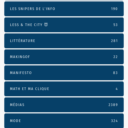
LES SNIPERS DE L’INFO
190
LESS & THE CITY 😈
53
LITTÉRATURE
281
MAKINGOF
22
MANIFESTO
83
MATH ET MA CLIQUE
4
MÉDIAS
2389
MODE
324