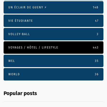
UN ÉCLAIR DE GUENY ⚡️
148
VIE ÉTUDIANTE
47
VOLLEY-BALL
3
VOYAGES / HÔTEL / LIFESTYLE
443
WEL
35
WORLD
36
Popular posts