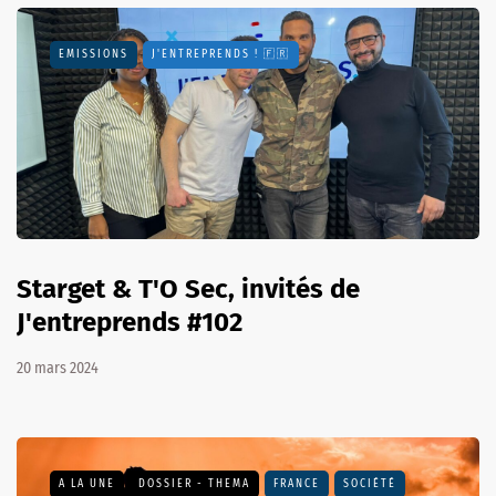
EMISSIONS
J'ENTREPRENDS ! 🇫🇷
Starget & T'O Sec, invités de
J'entreprends #102
20 mars 2024
A LA UNE
DOSSIER - THEMA
FRANCE
SOCIÉTÉ