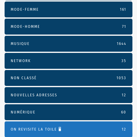
MODE-FEMME
161
MODE-HOMME
71
MUSIQUE
1644
NETWORK
35
NON CLASSÉ
1053
NOUVELLES ADRESSES
12
NUMÉRIQUE
60
ON REVISITE LA TOILE 🖥️
12