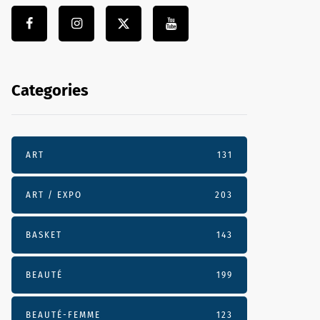
Categories
ART
131
ART / EXPO
203
BASKET
143
BEAUTÉ
199
BEAUTÉ-FEMME
123