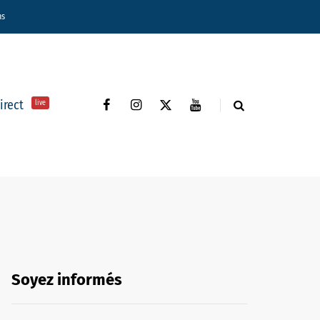
ns
direct
live
Soyez informés