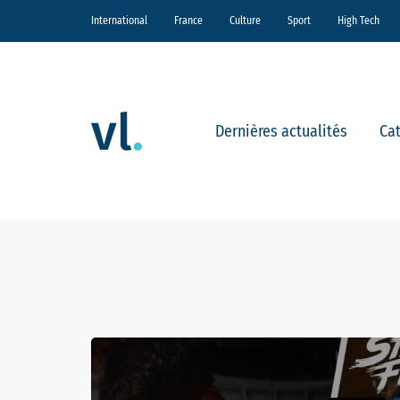
International
France
Culture
Sport
High Tech
Dernières actualités
Ca