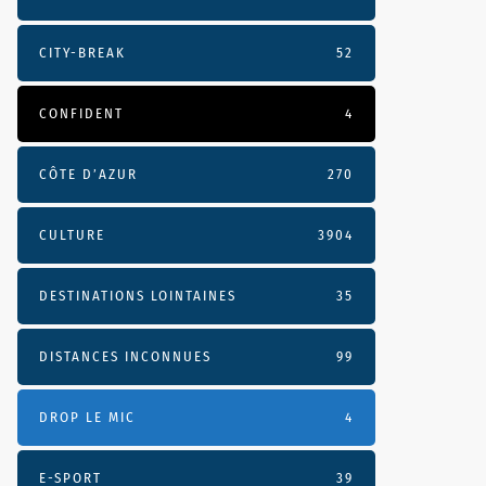
CITY-BREAK
52
CONFIDENT
4
CÔTE D’AZUR
270
CULTURE
3904
DESTINATIONS LOINTAINES
35
DISTANCES INCONNUES
99
DROP LE MIC
4
E-SPORT
39