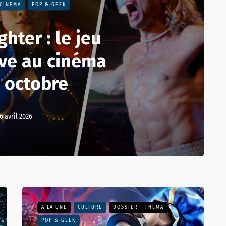
CINÉMA
POP & GEEK
ghter : le jeu
ive au cinéma
4 octobre
6 avril 2026
A LA UNE
CULTURE
DOSSIER - THEMA
POP & GEEK