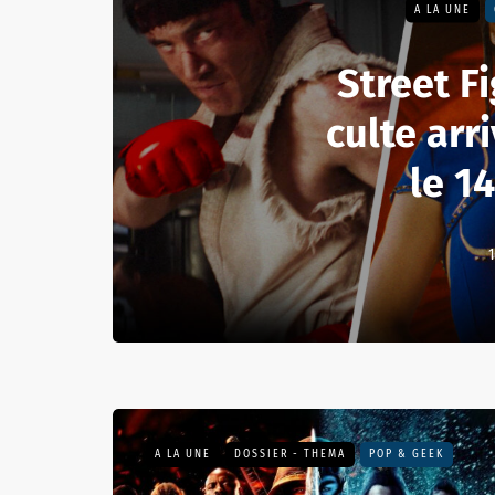
A LA UNE
Street Fi
culte arr
le 1
1
A LA UNE
DOSSIER - THEMA
POP & GEEK