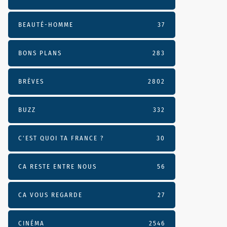
BEAUTÉ-HOMME
37
BONS PLANS
283
BRÈVES
2802
BUZZ
332
C'EST QUOI TA FRANCE ?
30
CA RESTE ENTRE NOUS
56
CA VOUS REGARDE
27
CINÉMA
2546