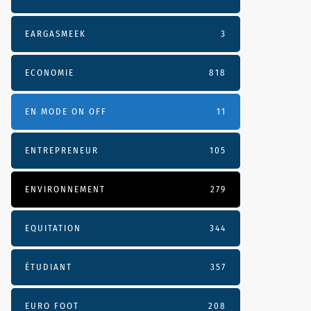
EARGASMEEK
3
ECONOMIE
818
EN MODE ON OFF
11
ENTREPRENEUR
105
ENVIRONNEMENT
279
EQUITATION
344
ÉTUDIANT
357
EURO FOOT
208