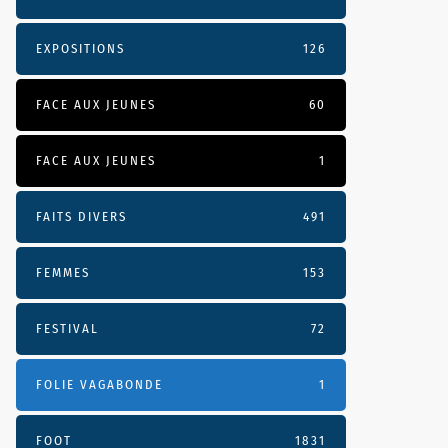
EXPOSITIONS
126
FACE AUX JEUNES
60
FACE AUX JEUNES
1
FAITS DIVERS
491
FEMMES
153
FESTIVAL
72
FOLIE VAGABONDE
1
FOOT
1831