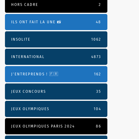
HORS CADRE
2
ILS ONT FAIT LA UNE 📸
48
INSOLITE
1062
INTERNATIONAL
4873
J'ENTREPRENDS ! 🇫🇷
162
JEUX CONCOURS
35
JEUX OLYMPIQUES
104
JEUX OLYMPIQUES PARIS 2024
86