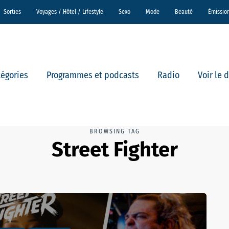
Sorties
Voyages / Hôtel / Lifestyle
Sexo
Mode
Beauté
Émissio
tégories
Programmes et podcasts
Radio
Voir le 
BROWSING TAG
Street Fighter