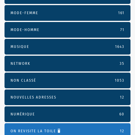
MODE-FEMME
161
MODE-HOMME
71
MUSIQUE
1643
NETWORK
35
NON CLASSÉ
1053
NOUVELLES ADRESSES
12
NUMÉRIQUE
60
ON REVISITE LA TOILE 🖥️
12