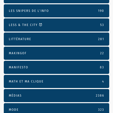
LES SNIPERS DE L’INFO
190
LESS & THE CITY 😈
53
LITTÉRATURE
281
MAKINGOF
22
MANIFESTO
83
MATH ET MA CLIQUE
4
MÉDIAS
2386
MODE
323