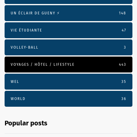
UN ÉCLAIR DE GUENY ⚡️
148
VIE ÉTUDIANTE
47
VOLLEY-BALL
3
VOYAGES / HÔTEL / LIFESTYLE
443
WEL
35
WORLD
36
Popular posts