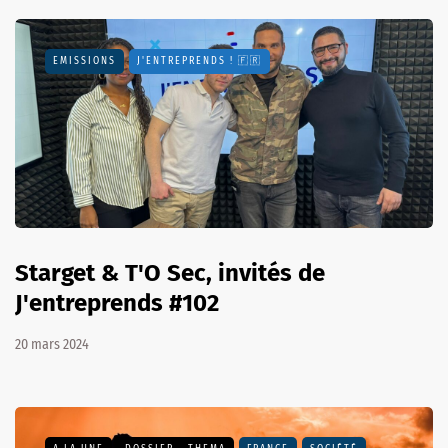
EMISSIONS
J'ENTREPRENDS ! 🇫🇷
Starget & T'O Sec, invités de
J'entreprends #102
20 mars 2024