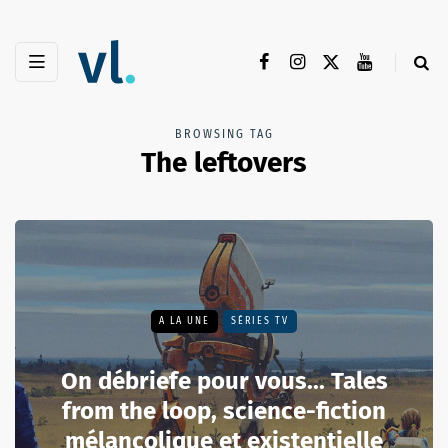
BROWSING TAG
The leftovers
A LA UNE
SÉRIES TV
On débriefe pour vous... Tales
from the loop, science-fiction
mélancolique et existentielle