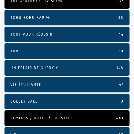
THE GÉNÉRIQUE TV SHOW
137
TOHU BOHU RAP 🤟
38
TOUT POUR RÉUSSIR
44
TURF
60
UN ÉCLAIR DE GUENY ⚡️
148
VIE ÉTUDIANTE
47
VOLLEY-BALL
3
VOYAGES / HÔTEL / LIFESTYLE
443