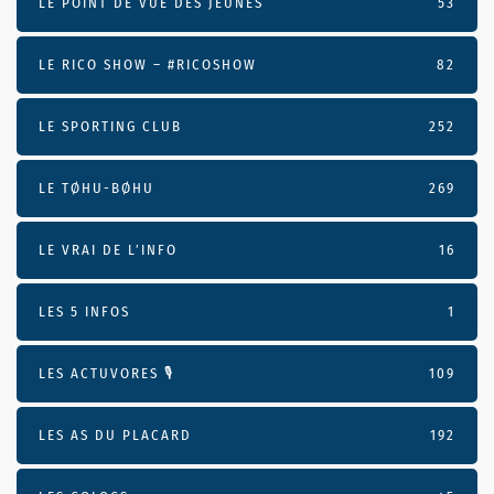
LE POINT DE VUE DES JEUNES
53
LE RICO SHOW – #RICOSHOW
82
LE SPORTING CLUB
252
LE TØHU-BØHU
269
LE VRAI DE L’INFO
16
LES 5 INFOS
1
LES ACTUVORES 🎙
109
LES AS DU PLACARD
192