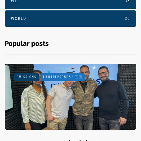
WEL
35
WORLD
36
Popular posts
EMISSIONS
J'ENTREPRENDS ! 🇫🇷