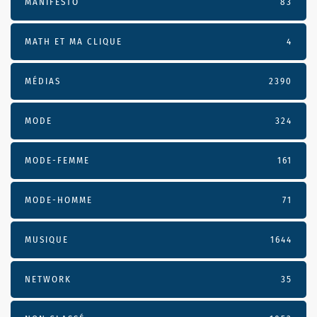
MANIFESTO
83
MATH ET MA CLIQUE
4
MÉDIAS
2390
MODE
324
MODE-FEMME
161
MODE-HOMME
71
MUSIQUE
1644
NETWORK
35