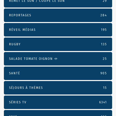
REMET LE SON / COUPE LE SON
29
REPORTAGES
284
RÉVEIL MÉDIAS
195
RUGBY
135
SALADE TOMATE OIGNON 🥙
25
SANTÉ
905
SÉJOURS À THÈMES
15
SÉRIES TV
6341