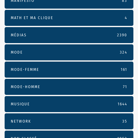
MANIFESTO
83
MATH ET MA CLIQUE
4
MÉDIAS
2390
MODE
324
MODE-FEMME
161
MODE-HOMME
71
MUSIQUE
1644
NETWORK
35