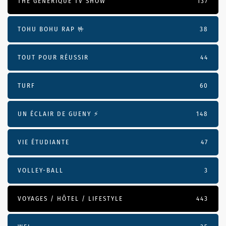
THE GÉNÉRIQUE TV SHOW
137
TOHU BOHU RAP 🤟
38
TOUT POUR RÉUSSIR
44
TURF
60
UN ÉCLAIR DE GUENY ⚡️
148
VIE ÉTUDIANTE
47
VOLLEY-BALL
3
VOYAGES / HÔTEL / LIFESTYLE
443