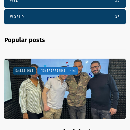
WEL
35
WORLD
36
Popular posts
EMISSIONS
J'ENTREPRENDS ! 🇫🇷