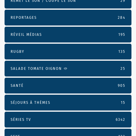
REMET LE SON / COUPE LE SON
29
REPORTAGES
284
RÉVEIL MÉDIAS
195
RUGBY
135
SALADE TOMATE OIGNON 🥙
25
SANTÉ
905
SÉJOURS À THÈMES
15
SÉRIES TV
6342