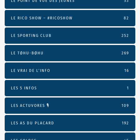
LE POINT DE VUE DES JEUNES
53
LE RICO SHOW – #RICOSHOW
82
LE SPORTING CLUB
252
LE TØHU-BØHU
269
LE VRAI DE L’INFO
16
LES 5 INFOS
1
LES ACTUVORES 🎙
109
LES AS DU PLACARD
192