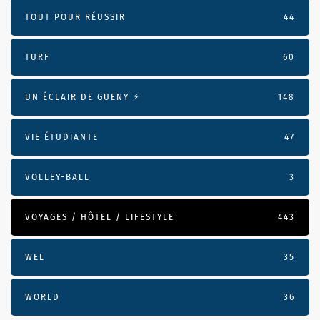
TOUT POUR RÉUSSIR
44
TURF
60
UN ÉCLAIR DE GUENY ⚡️
148
VIE ÉTUDIANTE
47
VOLLEY-BALL
3
VOYAGES / HÔTEL / LIFESTYLE
443
WEL
35
WORLD
36