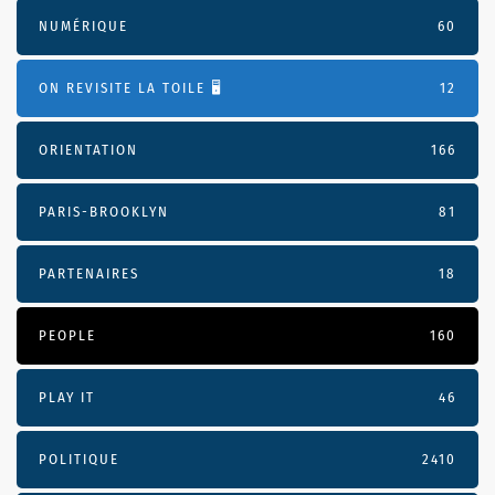
NUMÉRIQUE
60
ON REVISITE LA TOILE 🖥️
12
ORIENTATION
166
PARIS-BROOKLYN
81
PARTENAIRES
18
PEOPLE
160
PLAY IT
46
POLITIQUE
2410