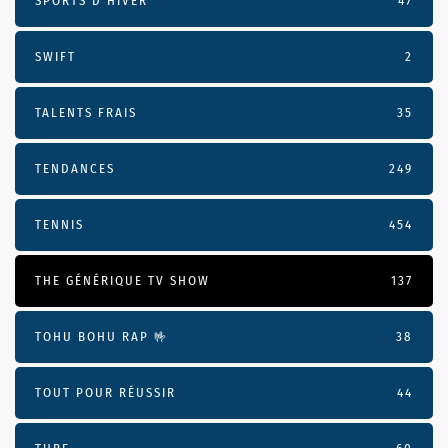
SPORTS D'HIVER
47
SWIFT
2
TALENTS FRAIS
35
TENDANCES
249
TENNIS
454
THE GÉNÉRIQUE TV SHOW
137
TOHU BOHU RAP 🤟
38
TOUT POUR RÉUSSIR
44