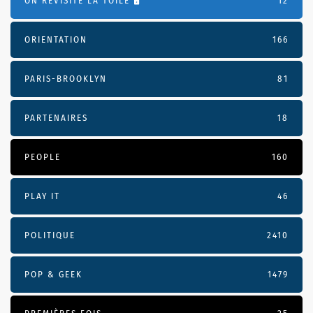
ON REVISITE LA TOILE 🖥️
12
ORIENTATION
166
PARIS-BROOKLYN
81
PARTENAIRES
18
PEOPLE
160
PLAY IT
46
POLITIQUE
2410
POP & GEEK
1479