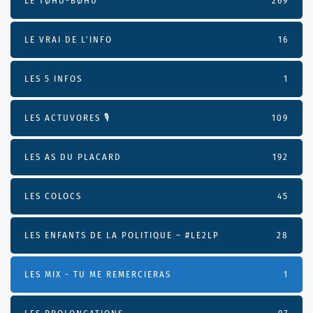
LE TØHU-BØHU
269
LE VRAI DE L’INFO
16
LES 5 INFOS
1
LES ACTUVORES 🎙
109
LES AS DU PLACARD
192
LES COLOCS
45
LES ENFANTS DE LA POLITIQUE – #LE2LP
28
LES MIX - TU ME REMERCIERAS
1