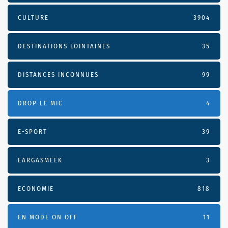
CULTURE
3904
DESTINATIONS LOINTAINES
35
DISTANCES INCONNUES
99
DROP LE MIC
4
E-SPORT
39
EARGASMEEK
3
ECONOMIE
818
EN MODE ON OFF
11