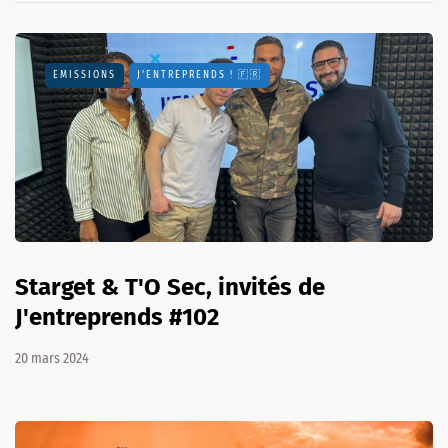
EMISSIONS
J'ENTREPRENDS ! 🇫🇷
Starget & T'O Sec, invités de
J'entreprends #102
20 mars 2024