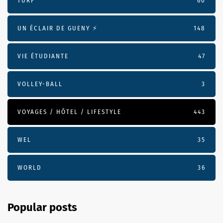
TURF
60
UN ÉCLAIR DE GUENY ⚡️
148
VIE ÉTUDIANTE
47
VOLLEY-BALL
3
VOYAGES / HÔTEL / LIFESTYLE
443
WEL
35
WORLD
36
Popular posts