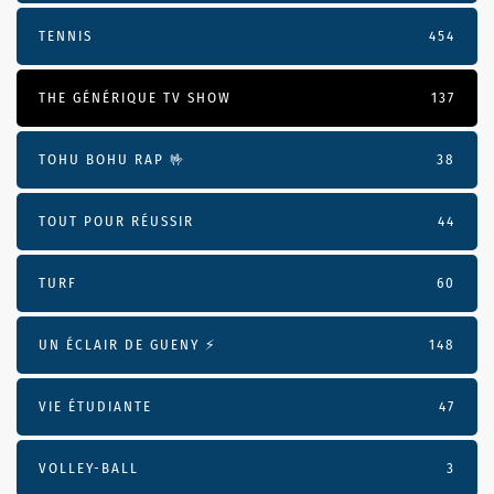
TENNIS
454
THE GÉNÉRIQUE TV SHOW
137
TOHU BOHU RAP 🤟
38
TOUT POUR RÉUSSIR
44
TURF
60
UN ÉCLAIR DE GUENY ⚡️
148
VIE ÉTUDIANTE
47
VOLLEY-BALL
3