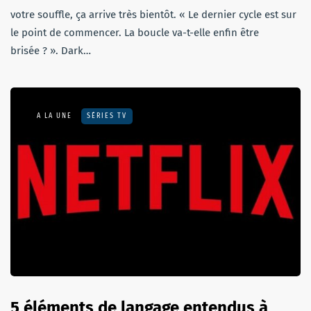
votre souffle, ça arrive très bientôt. « Le dernier cycle est sur
le point de commencer. La boucle va-t-elle enfin être
brisée ? ». Dark…
A LA UNE
SÉRIES TV
5 éléments de langage entendus à