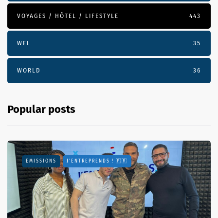
VOYAGES / HÔTEL / LIFESTYLE
443
WEL
35
WORLD
36
Popular posts
EMISSIONS
J'ENTREPRENDS ! 🇫🇷