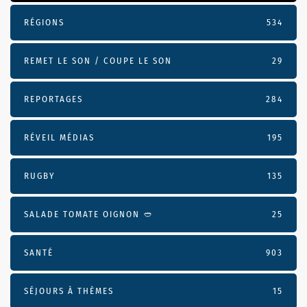
RÉGIONS
534
REMET LE SON / COUPE LE SON
29
REPORTAGES
284
RÉVEIL MÉDIAS
195
RUGBY
135
SALADE TOMATE OIGNON 🥙
25
SANTÉ
903
SÉJOURS À THÈMES
15