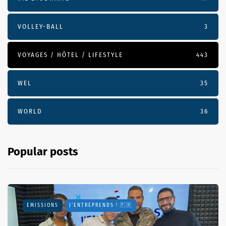
VOLLEY-BALL
3
VOYAGES / HÔTEL / LIFESTYLE
443
WEL
35
WORLD
36
Popular posts
EMISSIONS
J'ENTREPRENDS ! 🇫🇷