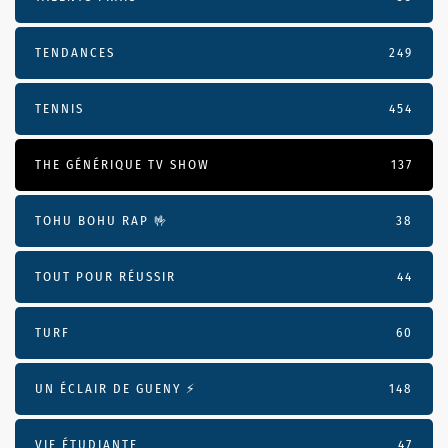
TENDANCES
249
TENNIS
454
THE GÉNÉRIQUE TV SHOW
137
TOHU BOHU RAP 🤟
38
TOUT POUR RÉUSSIR
44
TURF
60
UN ÉCLAIR DE GUENY ⚡️
148
VIE ÉTUDIANTE
47