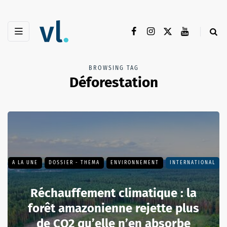
BROWSING TAG
Déforestation
A LA UNE
DOSSIER - THEMA
ENVIRONNEMENT
INTERNATIONAL
Réchauffement climatique : la
forêt amazonienne rejette plus
de CO2 qu’elle n’en absorbe