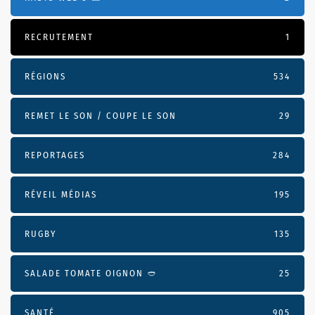
RECRUTEMENT
1
RÉGIONS
534
REMET LE SON / COUPE LE SON
29
REPORTAGES
284
RÉVEIL MÉDIAS
195
RUGBY
135
SALADE TOMATE OIGNON 🥙
25
SANTÉ
905