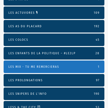
LES ACTUVORES 🎙
109
LES AS DU PLACARD
192
LES COLOCS
45
LES ENFANTS DE LA POLITIQUE – #LE2LP
28
LES MIX - TU ME REMERCIERAS
1
LES PROLONGATIONS
97
LES SNIPERS DE L’INFO
190
LESS & THE CITY 😈
53