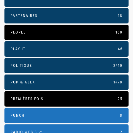
PARTENAIRES
18
PEOPLE
160
PLAY IT
46
POLITIQUE
2410
POP & GEEK
1478
PREMIÈRES FOIS
25
PUNCH
8
RADIO WEB 3 📈
2