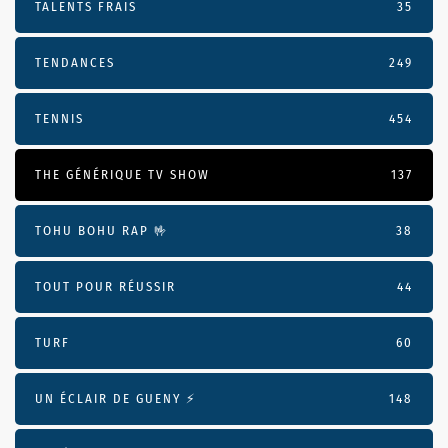
TALENTS FRAIS
35
TENDANCES
249
TENNIS
454
THE GÉNÉRIQUE TV SHOW
137
TOHU BOHU RAP 🤟
38
TOUT POUR RÉUSSIR
44
TURF
60
UN ÉCLAIR DE GUENY ⚡️
148