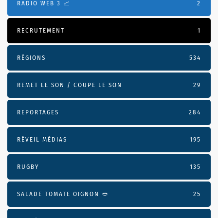
RADIO WEB 3 📈
2
RECRUTEMENT
1
RÉGIONS
534
REMET LE SON / COUPE LE SON
29
REPORTAGES
284
RÉVEIL MÉDIAS
195
RUGBY
135
SALADE TOMATE OIGNON 🥙
25