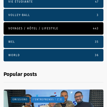
VIE ÉTUDIANTE
47
VOLLEY-BALL
3
VOYAGES / HÔTEL / LIFESTYLE
443
WEL
35
WORLD
36
Popular posts
EMISSIONS
J'ENTREPRENDS ! 🇫🇷