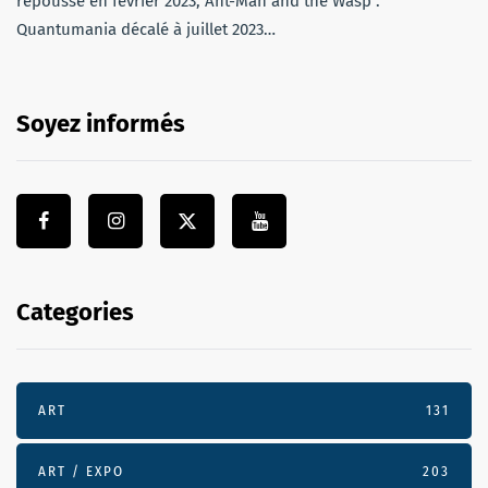
repoussé en février 2023, Ant-Man and the Wasp :
Quantumania décalé à juillet 2023…
Soyez informés
Categories
ART
131
ART / EXPO
203