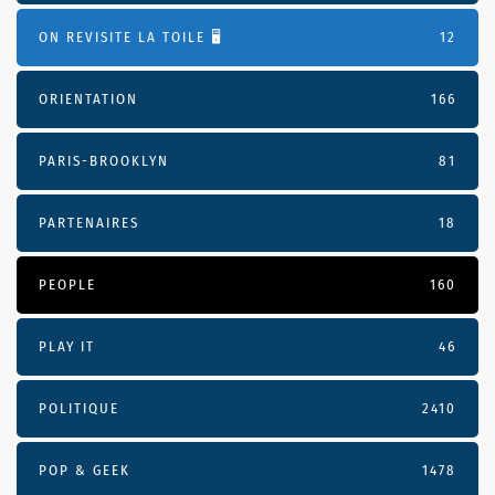
ON REVISITE LA TOILE 🖥️
12
ORIENTATION
166
PARIS-BROOKLYN
81
PARTENAIRES
18
PEOPLE
160
PLAY IT
46
POLITIQUE
2410
POP & GEEK
1478