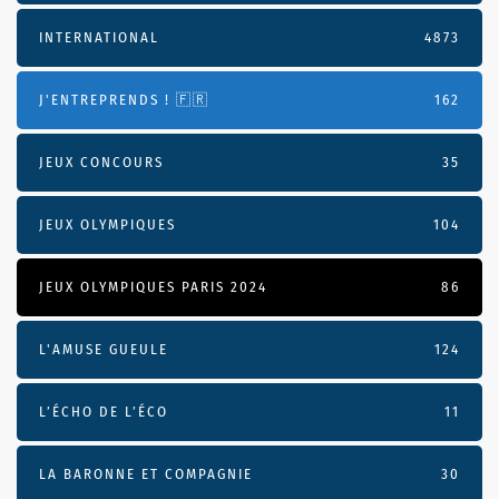
INTERNATIONAL
4873
J'ENTREPRENDS ! 🇫🇷
162
JEUX CONCOURS
35
JEUX OLYMPIQUES
104
JEUX OLYMPIQUES PARIS 2024
86
L'AMUSE GUEULE
124
L’ÉCHO DE L’ÉCO
11
LA BARONNE ET COMPAGNIE
30