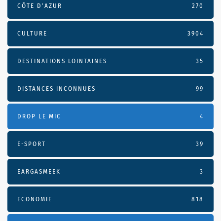
CÔTE D’AZUR
270
CULTURE
3904
DESTINATIONS LOINTAINES
35
DISTANCES INCONNUES
99
DROP LE MIC
4
E-SPORT
39
EARGASMEEK
3
ECONOMIE
818