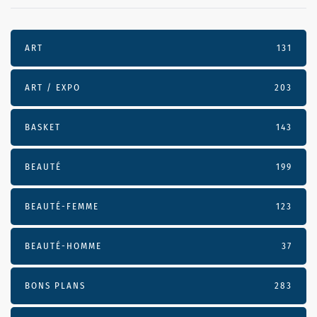
ART
131
ART / EXPO
203
BASKET
143
BEAUTÉ
199
BEAUTÉ-FEMME
123
BEAUTÉ-HOMME
37
BONS PLANS
283