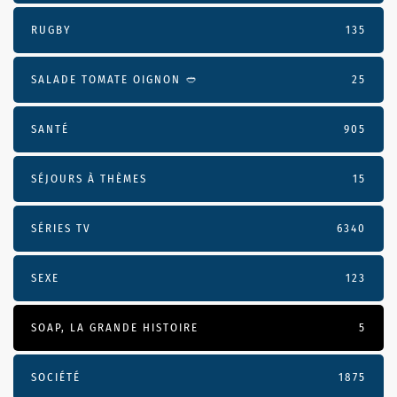
RUGBY
135
SALADE TOMATE OIGNON 🥙
25
SANTÉ
905
SÉJOURS À THÈMES
15
SÉRIES TV
6340
SEXE
123
SOAP, LA GRANDE HISTOIRE
5
SOCIÉTÉ
1875