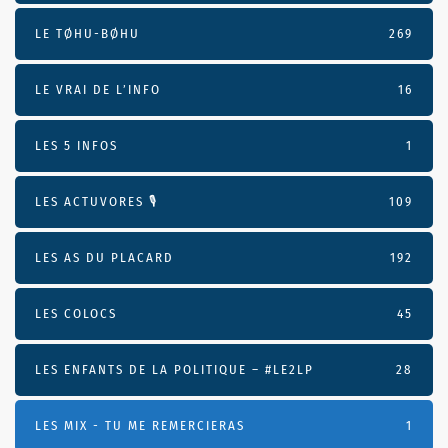
LE TØHU-BØHU
269
LE VRAI DE L’INFO
16
LES 5 INFOS
1
LES ACTUVORES 🎙
109
LES AS DU PLACARD
192
LES COLOCS
45
LES ENFANTS DE LA POLITIQUE – #LE2LP
28
LES MIX - TU ME REMERCIERAS
1