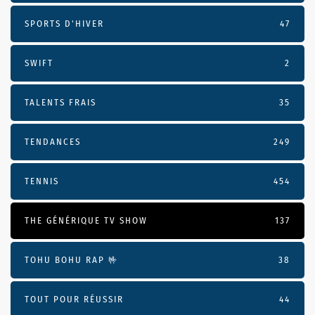
SPORTS D'HIVER
47
SWIFT
2
TALENTS FRAIS
35
TENDANCES
249
TENNIS
454
THE GÉNÉRIQUE TV SHOW
137
TOHU BOHU RAP 🤟
38
TOUT POUR RÉUSSIR
44