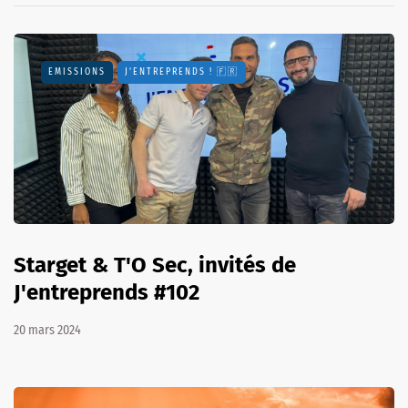
EMISSIONS
J'ENTREPRENDS ! 🇫🇷
Starget & T'O Sec, invités de
J'entreprends #102
20 mars 2024