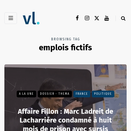
BROWSING TAG
emplois fictifs
A LA UNE
DOSSIER - THEMA
FRANCE
POLITIQUE
Affaire Fillon : Marc Ladreit de
Lacharrière condamné à huit
mois de prison avec sursis