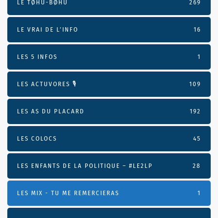
LE TØHU-BØHU
269
LE VRAI DE L’INFO
16
LES 5 INFOS
1
LES ACTUVORES 🎙
109
LES AS DU PLACARD
192
LES COLOCS
45
LES ENFANTS DE LA POLITIQUE – #LE2LP
28
LES MIX - TU ME REMERCIERAS
1