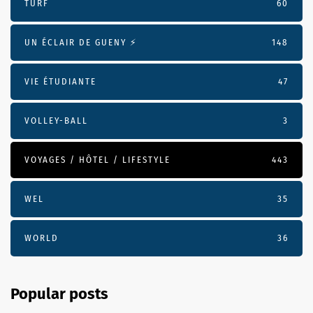
TURF
60
UN ÉCLAIR DE GUENY ⚡️
148
VIE ÉTUDIANTE
47
VOLLEY-BALL
3
VOYAGES / HÔTEL / LIFESTYLE
443
WEL
35
WORLD
36
Popular posts