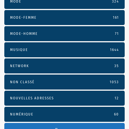
MODE
324
MODE-FEMME
161
MODE-HOMME
71
MUSIQUE
1644
NETWORK
35
NON CLASSÉ
1053
NOUVELLES ADRESSES
12
NUMÉRIQUE
60