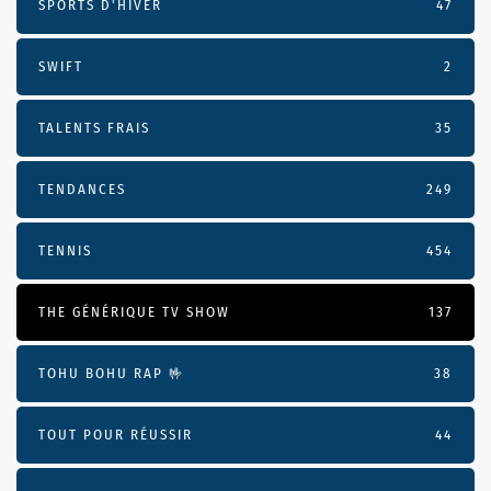
SPORTS D'HIVER
47
SWIFT
2
TALENTS FRAIS
35
TENDANCES
249
TENNIS
454
THE GÉNÉRIQUE TV SHOW
137
TOHU BOHU RAP 🤟
38
TOUT POUR RÉUSSIR
44