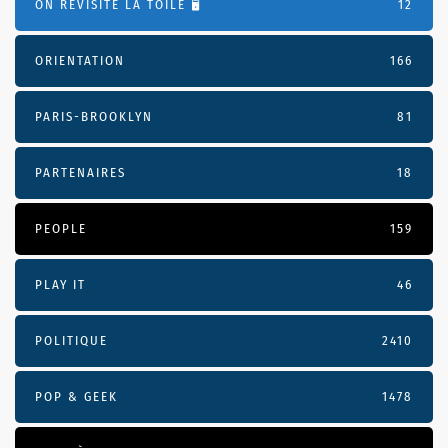
ON REVISITE LA TOILE 🖥️
12
ORIENTATION
166
PARIS-BROOKLYN
81
PARTENAIRES
18
PEOPLE
159
PLAY IT
46
POLITIQUE
2410
POP & GEEK
1478