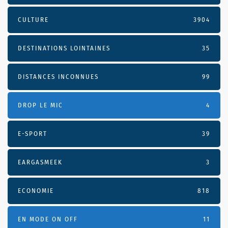
CULTURE
3904
DESTINATIONS LOINTAINES
35
DISTANCES INCONNUES
99
DROP LE MIC
4
E-SPORT
39
EARGASMEEK
3
ECONOMIE
818
EN MODE ON OFF
11