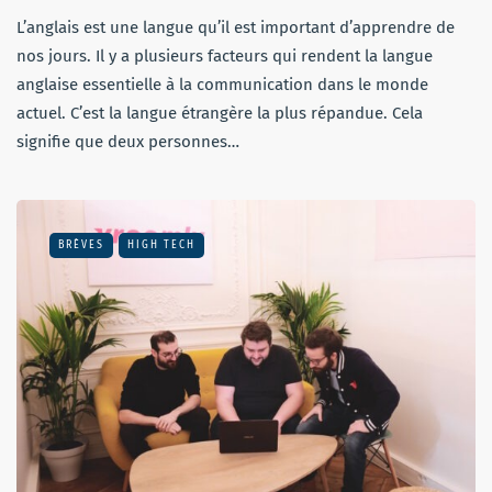
L’anglais est une langue qu’il est important d’apprendre de
nos jours. Il y a plusieurs facteurs qui rendent la langue
anglaise essentielle à la communication dans le monde
actuel. C’est la langue étrangère la plus répandue. Cela
signifie que deux personnes…
BRÈVES
HIGH TECH