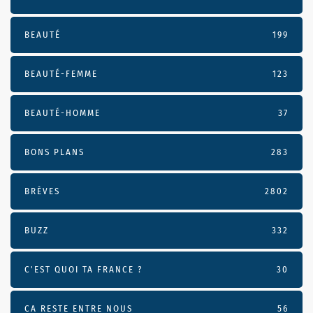
BEAUTÉ
199
BEAUTÉ-FEMME
123
BEAUTÉ-HOMME
37
BONS PLANS
283
BRÈVES
2802
BUZZ
332
C'EST QUOI TA FRANCE ?
30
CA RESTE ENTRE NOUS
56