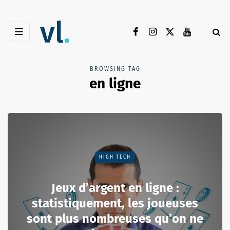
BROWSING TAG
en ligne
HIGH TECH
Jeux d’argent en ligne :
statistiquement, les joueuses
sont plus nombreuses qu’on ne