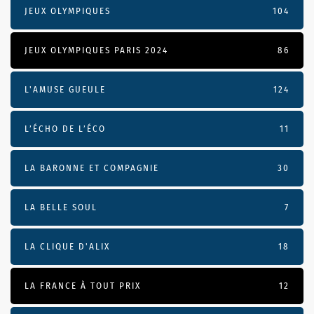
JEUX OLYMPIQUES
104
JEUX OLYMPIQUES PARIS 2024
86
L'AMUSE GUEULE
124
L’ÉCHO DE L’ÉCO
11
LA BARONNE ET COMPAGNIE
30
LA BELLE SOUL
7
LA CLIQUE D'ALIX
18
LA FRANCE À TOUT PRIX
12