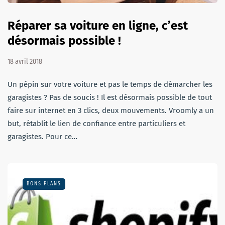
Réparer sa voiture en ligne, c’est
désormais possible !
18 avril 2018
Un pépin sur votre voiture et pas le temps de démarcher les
garagistes ? Pas de soucis ! Il est désormais possible de tout
faire sur internet en 3 clics, deux mouvements. Vroomly a un
but, rétablit le lien de confiance entre particuliers et
garagistes. Pour ce…
BONS PLANS