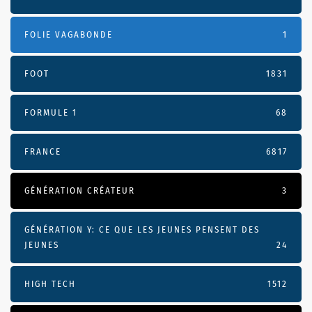
FOLIE VAGABONDE
1
FOOT
1831
FORMULE 1
68
FRANCE
6817
GÉNÉRATION CRÉATEUR
3
GÉNÉRATION Y: CE QUE LES JEUNES PENSENT DES
JEUNES
24
HIGH TECH
1512