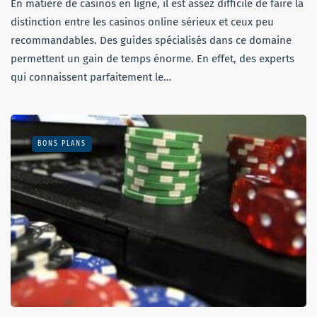
En matière de casinos en ligne, il est assez difficile de faire la
distinction entre les casinos online sérieux et ceux peu
recommandables. Des guides spécialisés dans ce domaine
permettent un gain de temps énorme. En effet, des experts
qui connaissent parfaitement le…
BONS PLANS