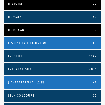
HISTOIRE
120
HOMMES
52
HORS CADRE
2
ILS ONT FAIT LA UNE 📸
48
INSOLITE
1062
INTERNATIONAL
4874
J'ENTREPRENDS ! 🇫🇷
162
JEUX CONCOURS
35