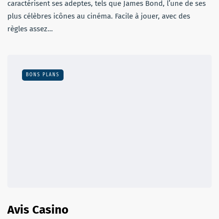
caractérisent ses adeptes, tels que James Bond, l’une de ses
plus célèbres icônes au cinéma. Facile à jouer, avec des
règles assez…
BONS PLANS
Avis Casino