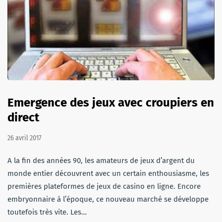
Emergence des jeux avec croupiers en
direct
26 avril 2017
A la fin des années 90, les amateurs de jeux d’argent du
monde entier découvrent avec un certain enthousiasme, les
premières plateformes de jeux de casino en ligne. Encore
embryonnaire à l’époque, ce nouveau marché se développe
toutefois très vite. Les…