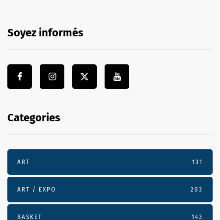
Soyez informés
Categories
ART
131
ART / EXPO
203
BASKET
143