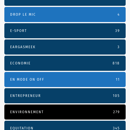
DROP LE MIC
4
E-SPORT
39
EARGASMEEK
3
ECONOMIE
818
EN MODE ON OFF
11
ENTREPRENEUR
105
ENVIRONNEMENT
279
EQUITATION
345