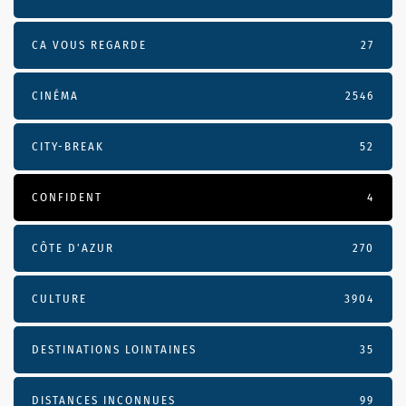
CA VOUS REGARDE
27
CINÉMA
2546
CITY-BREAK
52
CONFIDENT
4
CÔTE D’AZUR
270
CULTURE
3904
DESTINATIONS LOINTAINES
35
DISTANCES INCONNUES
99