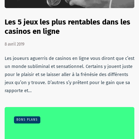
Les 5 jeux les plus rentables dans les
casinos en ligne
8 avril 2019
Les joueurs aguerris de casinos en ligne vous diront que c’est
un monde subliminal et sensationnel. Certains y jouent juste
pour le plaisir et se laisser aller à la frénésie des différents
jeux qu’on y trouve. D’autres s’y prêtent pour le gain que sa
rapporte et…
BONS PLANS