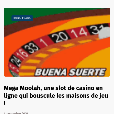
BONS PLANS
Mega Moolah, une slot de casino en
ligne qui bouscule les maisons de jeu
!
4 novembre 2019