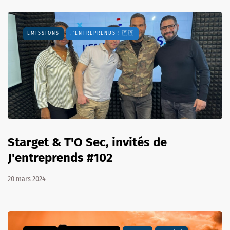
EMISSIONS
J'ENTREPRENDS ! 🇫🇷
Starget & T'O Sec, invités de
J'entreprends #102
20 mars 2024