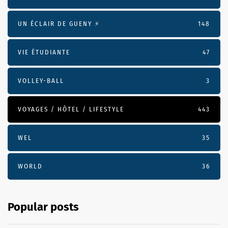
UN ÉCLAIR DE GUENY ⚡️
148
VIE ÉTUDIANTE
47
VOLLEY-BALL
3
VOYAGES / HÔTEL / LIFESTYLE
443
WEL
35
WORLD
36
Popular posts