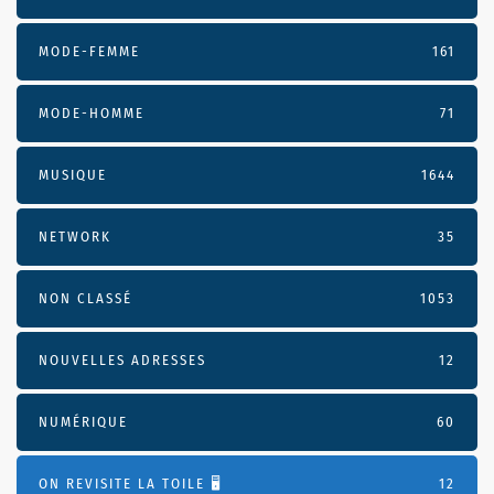
MODE-FEMME
161
MODE-HOMME
71
MUSIQUE
1644
NETWORK
35
NON CLASSÉ
1053
NOUVELLES ADRESSES
12
NUMÉRIQUE
60
ON REVISITE LA TOILE 🖥️
12