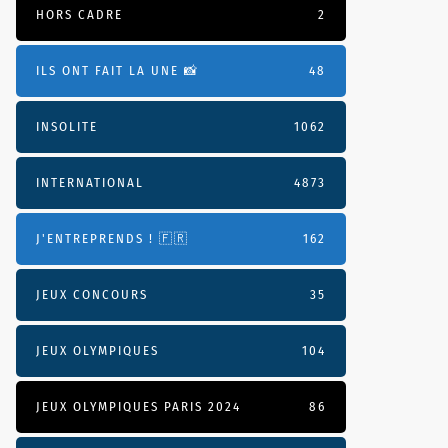
HORS CADRE
2
ILS ONT FAIT LA UNE 📸
48
INSOLITE
1062
INTERNATIONAL
4873
J'ENTREPRENDS ! 🇫🇷
162
JEUX CONCOURS
35
JEUX OLYMPIQUES
104
JEUX OLYMPIQUES PARIS 2024
86