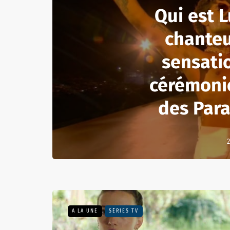
Qui est L
chanteu
sensatio
cérémoni
des Par
2
A LA UNE
SÉRIES TV