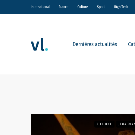
International
France
Culture
Sport
High Tech
Dernières actualités
Ca
A LA UNE
JEUX OLY