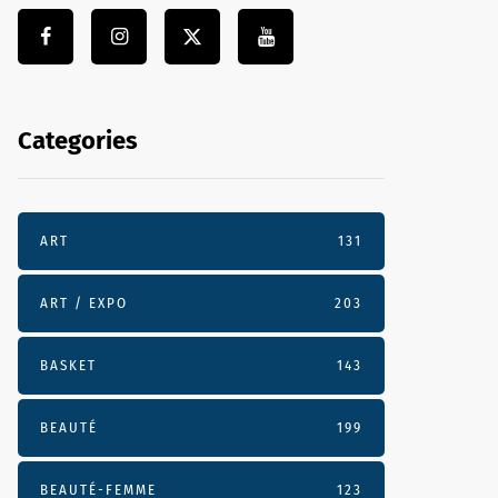
Categories
ART
131
ART / EXPO
203
BASKET
143
BEAUTÉ
199
BEAUTÉ-FEMME
123