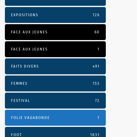
EXPOSITIONS
126
FACE AUX JEUNES
60
FACE AUX JEUNES
1
FAITS DIVERS
491
FEMMES
153
FESTIVAL
72
FOLIE VAGABONDE
1
FOOT
1831