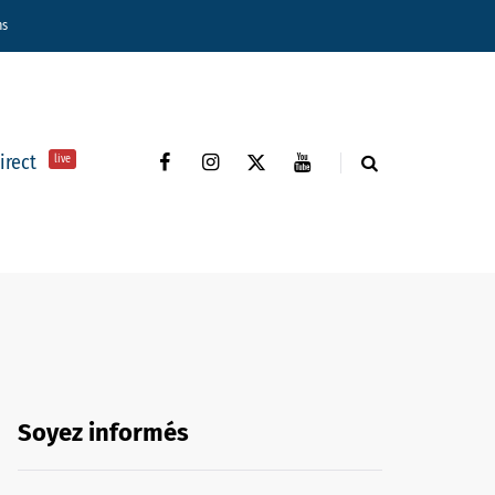
ns
direct
live
Soyez informés