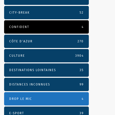
CITY-BREAK
52
CONFIDENT
4
CÔTE D’AZUR
270
CULTURE
3904
DESTINATIONS LOINTAINES
35
DISTANCES INCONNUES
99
DROP LE MIC
4
E-SPORT
39