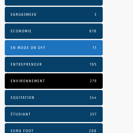
EARGASMEEK
3
ECONOMIE
818
EN MODE ON OFF
11
ENTREPRENEUR
105
ENVIRONNEMENT
279
EQUITATION
344
ÉTUDIANT
357
EURO FOOT
208