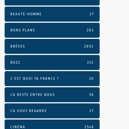
BEAUTÉ-HOMME
37
BONS PLANS
283
BRÈVES
2802
BUZZ
332
C'EST QUOI TA FRANCE ?
30
CA RESTE ENTRE NOUS
56
CA VOUS REGARDE
27
CINÉMA
2546