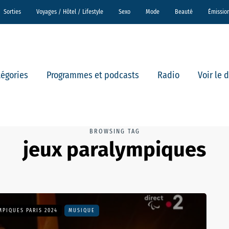
Sorties
Voyages / Hôtel / Lifestyle
Sexo
Mode
Beauté
Émissio
tégories
Programmes et podcasts
Radio
Voir le 
BROWSING TAG
jeux paralympiques
MPIQUES PARIS 2024
MUSIQUE