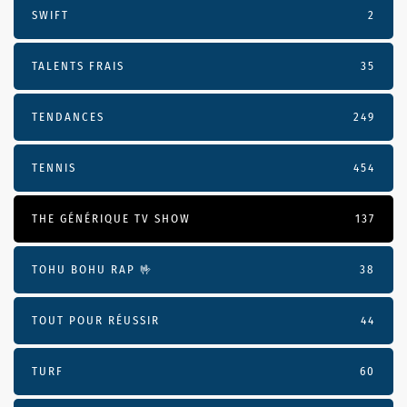
SWIFT
2
TALENTS FRAIS
35
TENDANCES
249
TENNIS
454
THE GÉNÉRIQUE TV SHOW
137
TOHU BOHU RAP 🤟
38
TOUT POUR RÉUSSIR
44
TURF
60