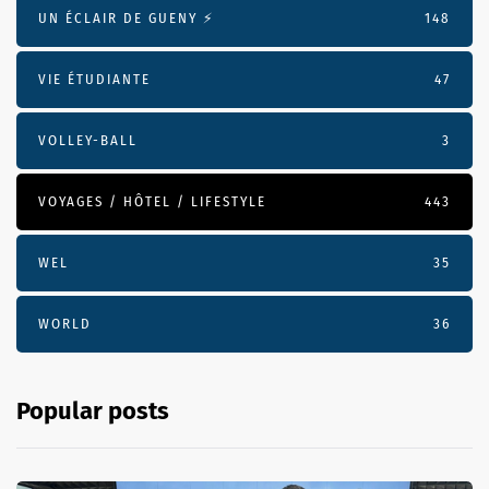
UN ÉCLAIR DE GUENY ⚡️
148
VIE ÉTUDIANTE
47
VOLLEY-BALL
3
VOYAGES / HÔTEL / LIFESTYLE
443
WEL
35
WORLD
36
Popular posts