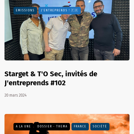
EMISSIONS
J'ENTREPRENDS ! 🇫🇷
Starget & T'O Sec, invités de
J'entreprends #102
20 mars 2024
A LA UNE
DOSSIER - THEMA
FRANCE
SOCIÉTÉ