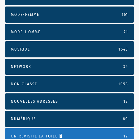
MODE-FEMME
161
MODE-HOMME
71
MUSIQUE
1643
NETWORK
35
NON CLASSÉ
1053
NOUVELLES ADRESSES
12
NUMÉRIQUE
60
ON REVISITE LA TOILE 🖥️
12