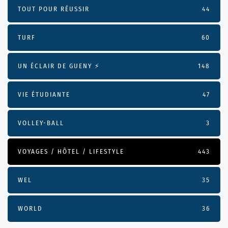
TOUT POUR RÉUSSIR
44
TURF
60
UN ÉCLAIR DE GUENY ⚡️
148
VIE ÉTUDIANTE
47
VOLLEY-BALL
3
VOYAGES / HÔTEL / LIFESTYLE
443
WEL
35
WORLD
36