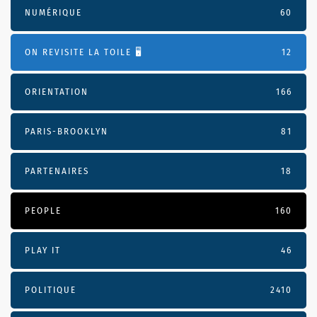
NUMÉRIQUE
60
ON REVISITE LA TOILE 🖥️
12
ORIENTATION
166
PARIS-BROOKLYN
81
PARTENAIRES
18
PEOPLE
160
PLAY IT
46
POLITIQUE
2410