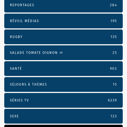
REPORTAGES
284
RÉVEIL MÉDIAS
195
RUGBY
135
SALADE TOMATE OIGNON 🥙
25
SANTÉ
903
SÉJOURS À THÈMES
15
SÉRIES TV
6339
SEXE
123