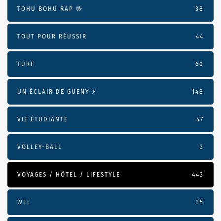
TOHU BOHU RAP 🤟
38
TOUT POUR RÉUSSIR
44
TURF
60
UN ÉCLAIR DE GUENY ⚡️
148
VIE ÉTUDIANTE
47
VOLLEY-BALL
3
VOYAGES / HÔTEL / LIFESTYLE
443
WEL
35