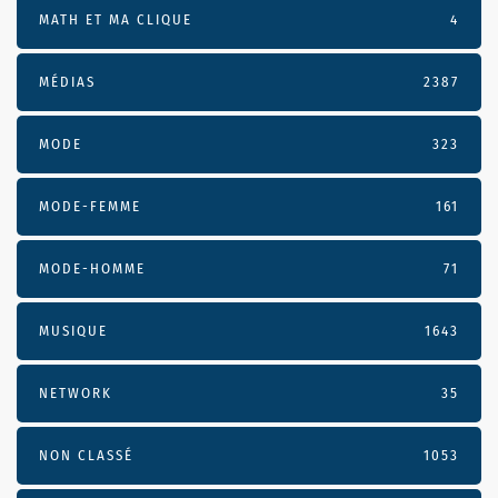
MATH ET MA CLIQUE
4
MÉDIAS
2387
MODE
323
MODE-FEMME
161
MODE-HOMME
71
MUSIQUE
1643
NETWORK
35
NON CLASSÉ
1053