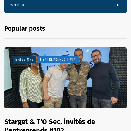
WORLD
36
Popular posts
EMISSIONS
J'ENTREPRENDS ! 🇫🇷
Starget & T'O Sec, invités de
J'entreprends #102