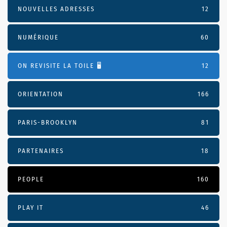
NOUVELLES ADRESSES
12
NUMÉRIQUE
60
ON REVISITE LA TOILE 🖥️
12
ORIENTATION
166
PARIS-BROOKLYN
81
PARTENAIRES
18
PEOPLE
160
PLAY IT
46