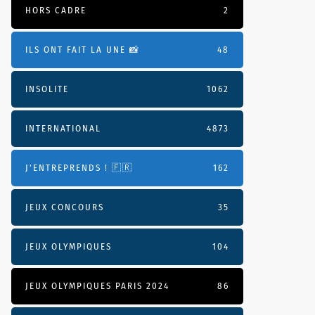
HORS CADRE
2
ILS ONT FAIT LA UNE 📸
48
INSOLITE
1062
INTERNATIONAL
4873
J'ENTREPRENDS ! 🇫🇷
162
JEUX CONCOURS
35
JEUX OLYMPIQUES
104
JEUX OLYMPIQUES PARIS 2024
86