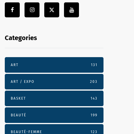
Categories
ART
131
ART / EXPO
203
BASKET
143
BEAUTÉ
199
BEAUTÉ-FEMME
123