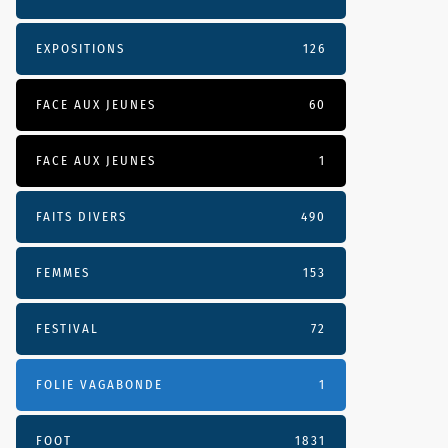
EXPOSITIONS
126
FACE AUX JEUNES
60
FACE AUX JEUNES
1
FAITS DIVERS
490
FEMMES
153
FESTIVAL
72
FOLIE VAGABONDE
1
FOOT
1831