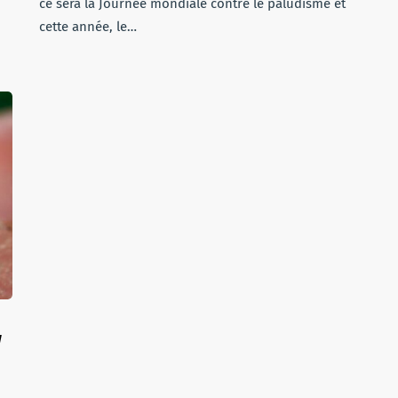
ce sera la Journée mondiale contre le paludisme et
cette année, le…
w