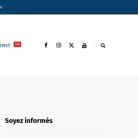
ns
direct
live
Soyez informés