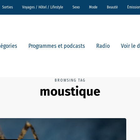
Sorties
Voyages / Hôtel / Lifestyle
Sexo
Mode
Beauté
Émissio
tégories
Programmes et podcasts
Radio
Voir le 
BROWSING TAG
moustique