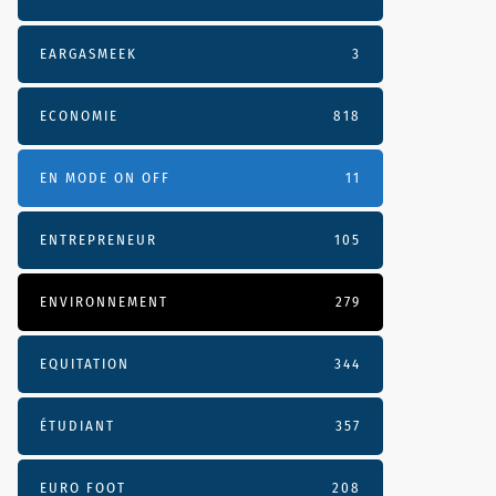
EARGASMEEK
3
ECONOMIE
818
EN MODE ON OFF
11
ENTREPRENEUR
105
ENVIRONNEMENT
279
EQUITATION
344
ÉTUDIANT
357
EURO FOOT
208