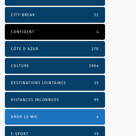
CITY-BREAK
52
CONFIDENT
4
CÔTE D’AZUR
270
CULTURE
3904
DESTINATIONS LOINTAINES
35
DISTANCES INCONNUES
99
DROP LE MIC
4
E-SPORT
39