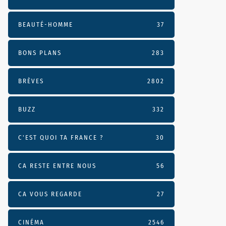
BEAUTÉ-HOMME
37
BONS PLANS
283
BRÈVES
2802
BUZZ
332
C'EST QUOI TA FRANCE ?
30
CA RESTE ENTRE NOUS
56
CA VOUS REGARDE
27
CINÉMA
2546