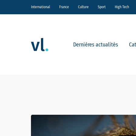
International
France
Culture
Sport
High Tech
Dernières actualités
Ca