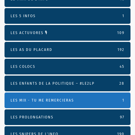
LES 5 INFOS
1
LES ACTUVORES 🎙
109
LES AS DU PLACARD
192
LES COLOCS
45
LES ENFANTS DE LA POLITIQUE – #LE2LP
28
LES MIX - TU ME REMERCIERAS
1
LES PROLONGATIONS
97
LES SNIPERS DE L’INFO
190