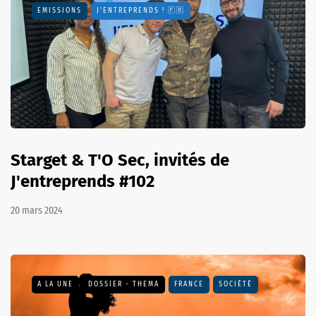
EMISSIONS
J'ENTREPRENDS ! 🇫🇷
Starget & T'O Sec, invités de
J'entreprends #102
20 mars 2024
A LA UNE
DOSSIER - THEMA
FRANCE
SOCIÉTÉ