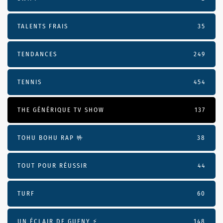
TALENTS FRAIS
35
TENDANCES
249
TENNIS
454
THE GÉNÉRIQUE TV SHOW
137
TOHU BOHU RAP 🤟
38
TOUT POUR RÉUSSIR
44
TURF
60
UN ÉCLAIR DE GUENY ⚡️
148