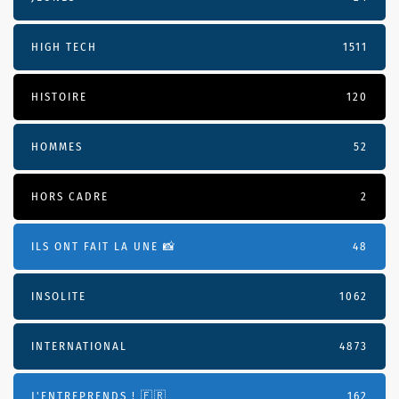
HIGH TECH
1511
HISTOIRE
120
HOMMES
52
HORS CADRE
2
ILS ONT FAIT LA UNE 📸
48
INSOLITE
1062
INTERNATIONAL
4873
J'ENTREPRENDS ! 🇫🇷
162