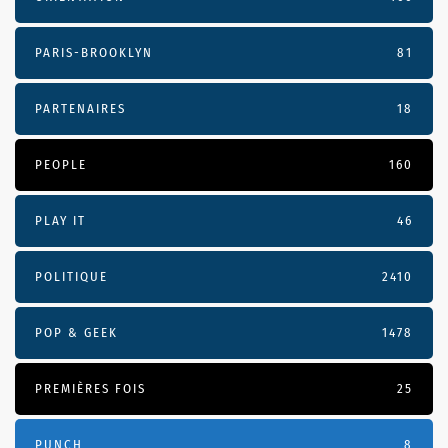
PARIS-BROOKLYN
81
PARTENAIRES
18
PEOPLE
160
PLAY IT
46
POLITIQUE
2410
POP & GEEK
1478
PREMIÈRES FOIS
25
PUNCH
8