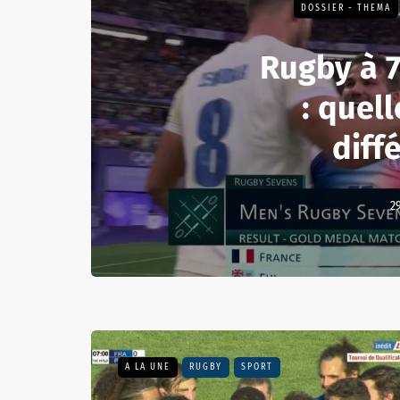
DOSSIER - THEMA
Rugby à 7
: quell
diff
29
A LA UNE
RUGBY
SPORT