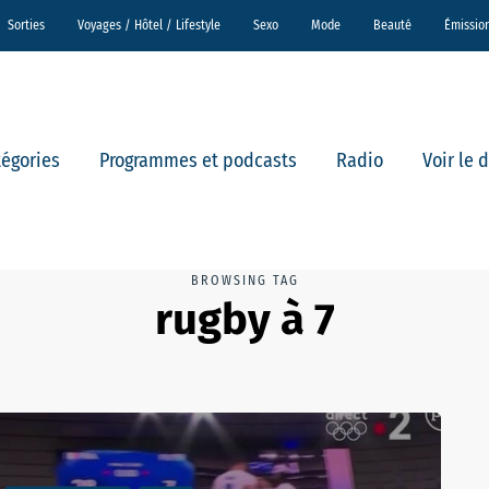
Sorties
Voyages / Hôtel / Lifestyle
Sexo
Mode
Beauté
Émissio
tégories
Programmes et podcasts
Radio
Voir le 
BROWSING TAG
rugby à 7