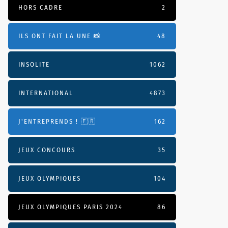
HORS CADRE
2
ILS ONT FAIT LA UNE 📸
48
INSOLITE
1062
INTERNATIONAL
4873
J'ENTREPRENDS ! 🇫🇷
162
JEUX CONCOURS
35
JEUX OLYMPIQUES
104
JEUX OLYMPIQUES PARIS 2024
86