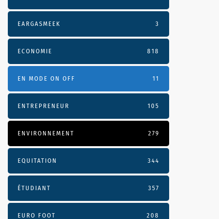
EARGASMEEK
3
ECONOMIE
818
EN MODE ON OFF
11
ENTREPRENEUR
105
ENVIRONNEMENT
279
EQUITATION
344
ÉTUDIANT
357
EURO FOOT
208