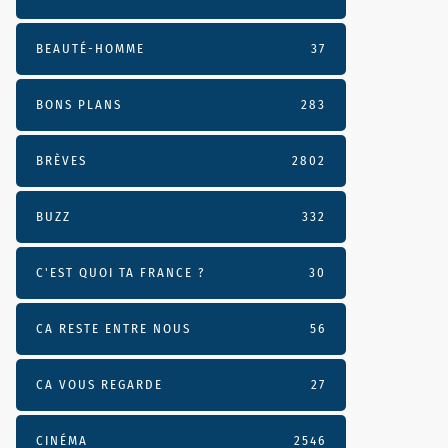
BEAUTÉ-HOMME
37
BONS PLANS
283
BRÈVES
2802
BUZZ
332
C'EST QUOI TA FRANCE ?
30
CA RESTE ENTRE NOUS
56
CA VOUS REGARDE
27
CINÉMA
2546