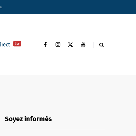
ns
direct
live
Soyez informés