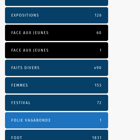
EXPOSITIONS
126
FACE AUX JEUNES
60
FACE AUX JEUNES
1
FAITS DIVERS
490
FEMMES
153
FESTIVAL
72
FOLIE VAGABONDE
1
FOOT
1831