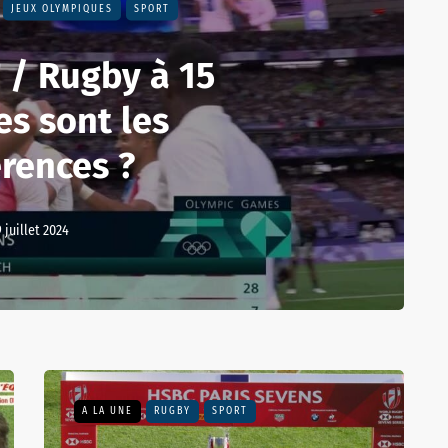
JEUX OLYMPIQUES
SPORT
 / Rugby à 15
es sont les
érences ?
 juillet 2024
A LA UNE
RUGBY
SPORT