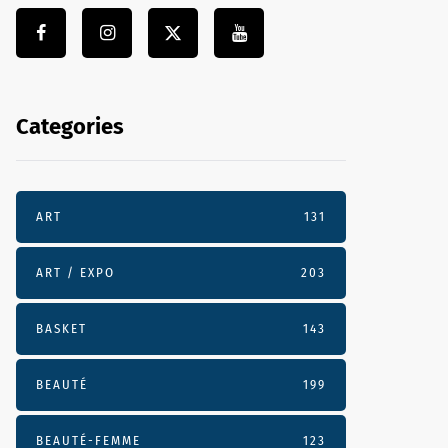
Categories
ART
131
ART / EXPO
203
BASKET
143
BEAUTÉ
199
BEAUTÉ-FEMME
123