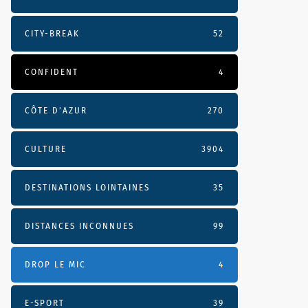
CITY-BREAK
52
CONFIDENT
4
CÔTE D’AZUR
270
CULTURE
3904
DESTINATIONS LOINTAINES
35
DISTANCES INCONNUES
99
DROP LE MIC
4
E-SPORT
39