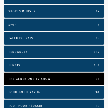
SPORTS D'HIVER
47
SWIFT
2
TALENTS FRAIS
35
TENDANCES
249
TENNIS
454
THE GÉNÉRIQUE TV SHOW
137
TOHU BOHU RAP 🤟
38
TOUT POUR RÉUSSIR
44