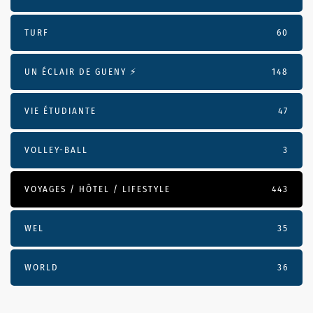
TURF
60
UN ÉCLAIR DE GUENY ⚡️
148
VIE ÉTUDIANTE
47
VOLLEY-BALL
3
VOYAGES / HÔTEL / LIFESTYLE
443
WEL
35
WORLD
36