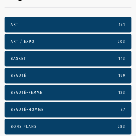
ART
131
ART / EXPO
203
BASKET
143
BEAUTÉ
199
BEAUTÉ-FEMME
123
BEAUTÉ-HOMME
37
BONS PLANS
283