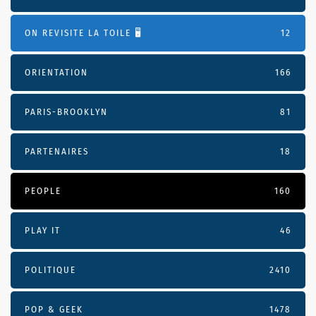
ON REVISITE LA TOILE 🖥️
12
ORIENTATION
166
PARIS-BROOKLYN
81
PARTENAIRES
18
PEOPLE
160
PLAY IT
46
POLITIQUE
2410
POP & GEEK
1478