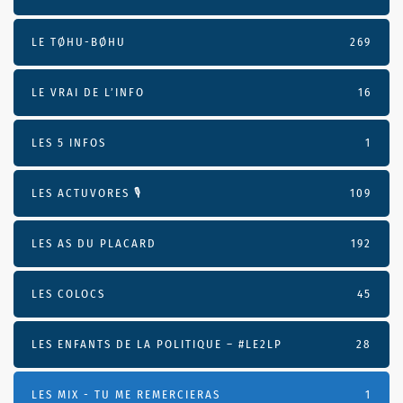
LE TØHU-BØHU
269
LE VRAI DE L’INFO
16
LES 5 INFOS
1
LES ACTUVORES 🎙
109
LES AS DU PLACARD
192
LES COLOCS
45
LES ENFANTS DE LA POLITIQUE – #LE2LP
28
LES MIX - TU ME REMERCIERAS
1