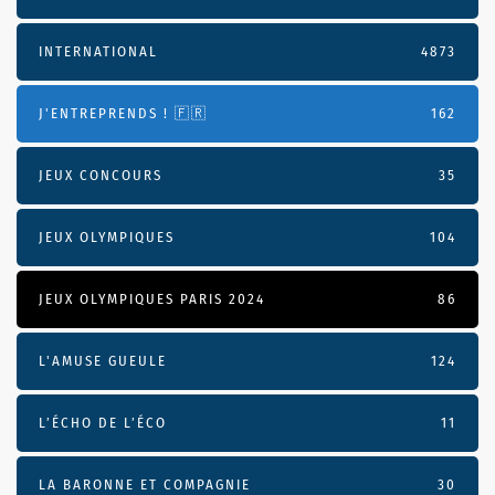
INTERNATIONAL
4873
J'ENTREPRENDS ! 🇫🇷
162
JEUX CONCOURS
35
JEUX OLYMPIQUES
104
JEUX OLYMPIQUES PARIS 2024
86
L'AMUSE GUEULE
124
L’ÉCHO DE L’ÉCO
11
LA BARONNE ET COMPAGNIE
30