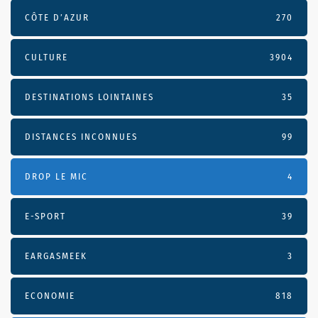
CÔTE D’AZUR
270
CULTURE
3904
DESTINATIONS LOINTAINES
35
DISTANCES INCONNUES
99
DROP LE MIC
4
E-SPORT
39
EARGASMEEK
3
ECONOMIE
818