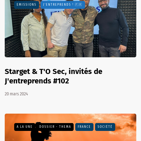
EMISSIONS
J'ENTREPRENDS ! 🇫🇷
Starget & T'O Sec, invités de
J'entreprends #102
20 mars 2024
A LA UNE
DOSSIER - THEMA
FRANCE
SOCIÉTÉ