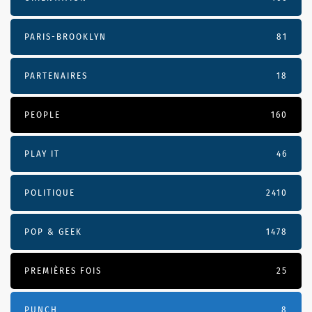
PARIS-BROOKLYN
81
PARTENAIRES
18
PEOPLE
160
PLAY IT
46
POLITIQUE
2410
POP & GEEK
1478
PREMIÈRES FOIS
25
PUNCH
8