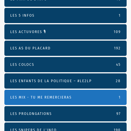
LES 5 INFOS
1
LES ACTUVORES 🎙
109
LES AS DU PLACARD
192
LES COLOCS
45
LES ENFANTS DE LA POLITIQUE – #LE2LP
28
LES MIX - TU ME REMERCIERAS
1
LES PROLONGATIONS
97
LES SNIPERS DE L’INFO
190