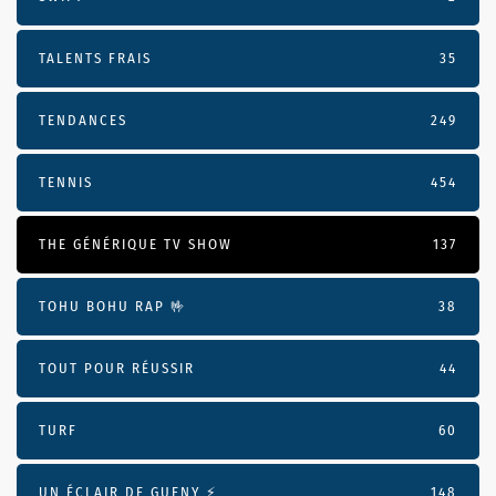
TALENTS FRAIS
35
TENDANCES
249
TENNIS
454
THE GÉNÉRIQUE TV SHOW
137
TOHU BOHU RAP 🤟
38
TOUT POUR RÉUSSIR
44
TURF
60
UN ÉCLAIR DE GUENY ⚡️
148