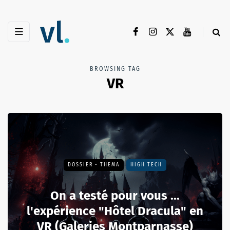
BROWSING TAG
VR
DOSSIER - THEMA
HIGH TECH
On a testé pour vous ...
l'expérience "Hôtel Dracula" en
VR (Galeries Montparnasse)