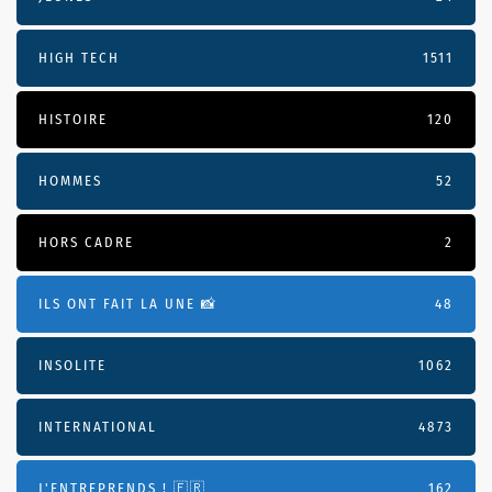
HIGH TECH
1511
HISTOIRE
120
HOMMES
52
HORS CADRE
2
ILS ONT FAIT LA UNE 📸
48
INSOLITE
1062
INTERNATIONAL
4873
J'ENTREPRENDS ! 🇫🇷
162