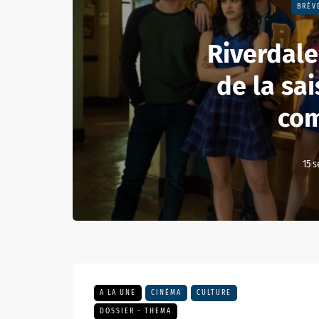
BRÈV
Riverdale
de la sai
co
15 
A LA UNE
CINÉMA
CULTURE
DOSSIER - THEMA