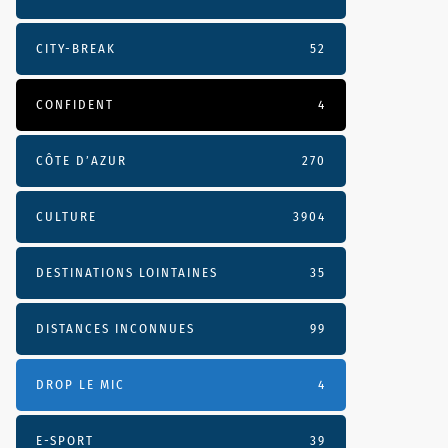
CITY-BREAK
52
CONFIDENT
4
CÔTE D’AZUR
270
CULTURE
3904
DESTINATIONS LOINTAINES
35
DISTANCES INCONNUES
99
DROP LE MIC
4
E-SPORT
39