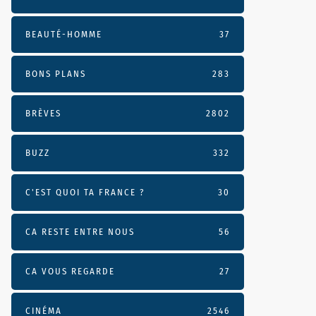
BEAUTÉ-HOMME
37
BONS PLANS
283
BRÈVES
2802
BUZZ
332
C'EST QUOI TA FRANCE ?
30
CA RESTE ENTRE NOUS
56
CA VOUS REGARDE
27
CINÉMA
2546