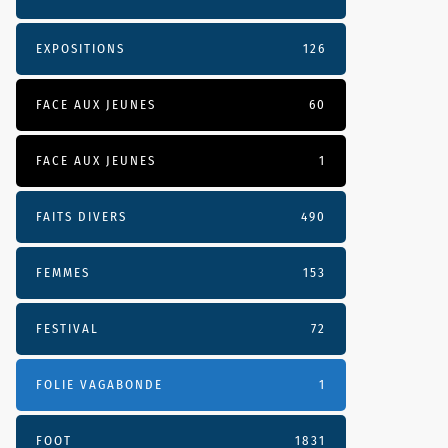
EXPOSITIONS
126
FACE AUX JEUNES
60
FACE AUX JEUNES
1
FAITS DIVERS
490
FEMMES
153
FESTIVAL
72
FOLIE VAGABONDE
1
FOOT
1831