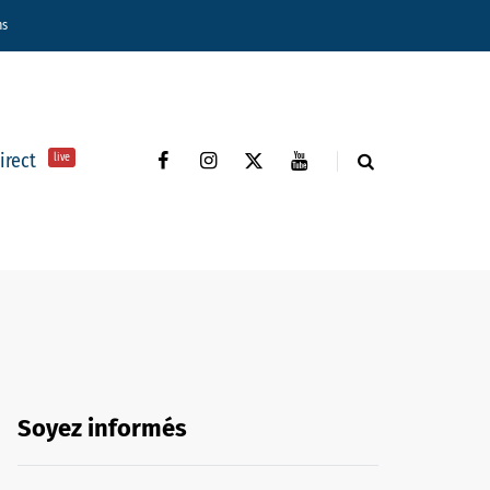
ns
direct
live
Soyez informés