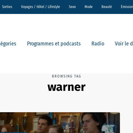
Sorties
Voyages / Hôtel / Lifestyle
Sexo
Mode
Beauté
Émissio
tégories
Programmes et podcasts
Radio
Voir le 
BROWSING TAG
warner