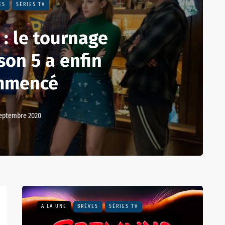
ES
SÉRIES TV
 : le tournage
son 5 a enfin
mmencé
septembre 2020
A LA UNE
BRÈVES
SÉRIES TV