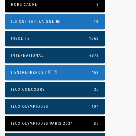
HORS CADRE
2
ILS ONT FAIT LA UNE 📸
48
INSOLITE
1062
INTERNATIONAL
4873
J'ENTREPRENDS ! 🇫🇷
162
JEUX CONCOURS
35
JEUX OLYMPIQUES
104
JEUX OLYMPIQUES PARIS 2024
86