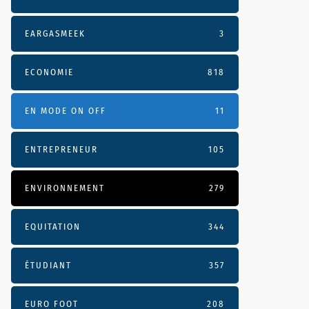
EARGASMEEK
3
ECONOMIE
818
EN MODE ON OFF
11
ENTREPRENEUR
105
ENVIRONNEMENT
279
EQUITATION
344
ÉTUDIANT
357
EURO FOOT
208