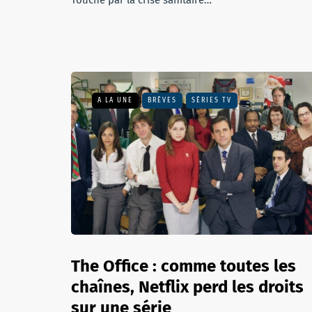
Touché par la crise sanitaire…
A LA UNE
BRÈVES
SÉRIES TV
The Office : comme toutes les
chaînes, Netflix perd les droits
sur une série