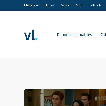
International
France
Culture
Sport
High Tech
Dernières actualités
Ca