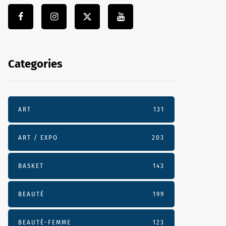
Categories
ART
131
ART / EXPO
203
BASKET
143
BEAUTÉ
199
BEAUTÉ-FEMME
123