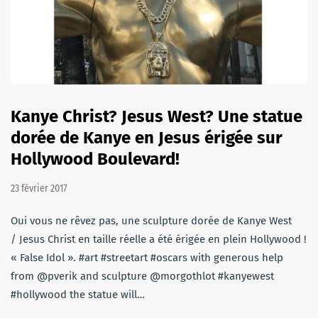
Kanye Christ? Jesus West? Une statue
dorée de Kanye en Jesus érigée sur
Hollywood Boulevard!
23 février 2017
Oui vous ne rêvez pas, une sculpture dorée de Kanye West
/ Jesus Christ en taille réelle a été érigée en plein Hollywood !
« False Idol ». #art #streetart #oscars with generous help
from @pverik and sculpture @morgothlot #kanyewest
#hollywood the statue will…