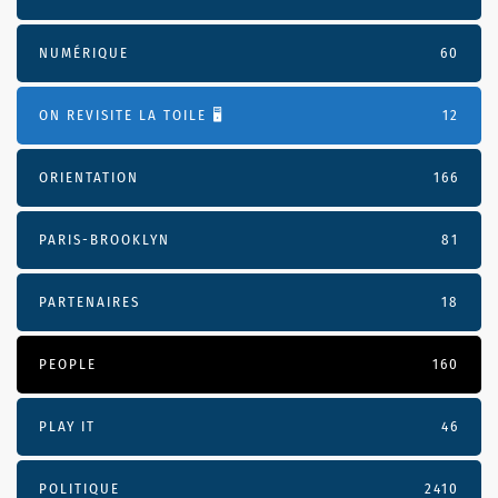
NUMÉRIQUE
60
ON REVISITE LA TOILE 🖥️
12
ORIENTATION
166
PARIS-BROOKLYN
81
PARTENAIRES
18
PEOPLE
160
PLAY IT
46
POLITIQUE
2410