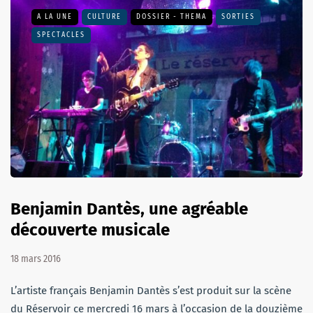
A LA UNE
CULTURE
DOSSIER - THEMA
SORTIES
SPECTACLES
Benjamin Dantès, une agréable
découverte musicale
18 mars 2016
L’artiste français Benjamin Dantès s’est produit sur la scène
du Réservoir ce mercredi 16 mars à l’occasion de la douzième