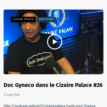
CIZAIRE PALACE
EMISSIONS
Doc Gyneco dans le Cizaire Palace #26
17 avril 2019
http://podcast.radiovl.fr/cizairepalace/cp26.mp3 Chaque