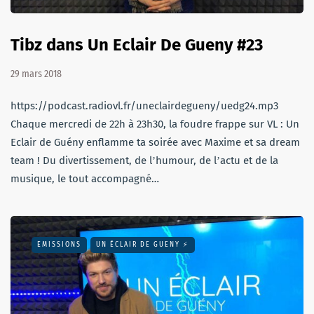
Tibz dans Un Eclair De Gueny #23
29 mars 2018
https://podcast.radiovl.fr/uneclairdegueny/uedg24.mp3
Chaque mercredi de 22h à 23h30, la foudre frappe sur VL : Un
Eclair de Guény enflamme ta soirée avec Maxime et sa dream
team ! Du divertissement, de lʼhumour, de lʼactu et de la
musique, le tout accompagné…
EMISSIONS
UN ÉCLAIR DE GUENY ⚡️