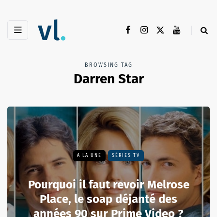
BROWSING TAG
Darren Star
A LA UNE
SÉRIES TV
Pourquoi il faut revoir Melrose
Place, le soap déjanté des
années 90 sur Prime Video ?