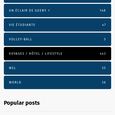
UN ÉCLAIR DE GUENY ⚡️
148
VIE ÉTUDIANTE
47
VOLLEY-BALL
3
VOYAGES / HÔTEL / LIFESTYLE
443
WEL
35
WORLD
36
Popular posts