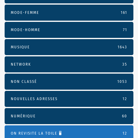
MODE-FEMME
161
MODE-HOMME
71
MUSIQUE
1643
NETWORK
35
NON CLASSÉ
1053
NOUVELLES ADRESSES
12
NUMÉRIQUE
60
ON REVISITE LA TOILE 🖥️
12