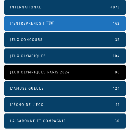
INTERNATIONAL
4873
J'ENTREPRENDS ! 🇫🇷
162
JEUX CONCOURS
35
JEUX OLYMPIQUES
104
JEUX OLYMPIQUES PARIS 2024
86
L'AMUSE GUEULE
124
L’ÉCHO DE L’ÉCO
11
LA BARONNE ET COMPAGNIE
30