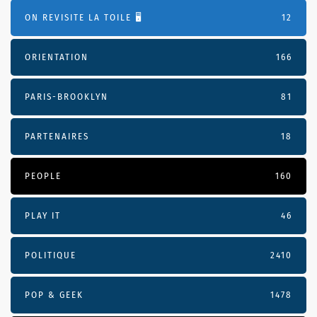
ON REVISITE LA TOILE 🖥️
12
ORIENTATION
166
PARIS-BROOKLYN
81
PARTENAIRES
18
PEOPLE
160
PLAY IT
46
POLITIQUE
2410
POP & GEEK
1478