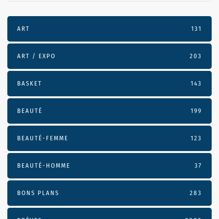
ART
131
ART / EXPO
203
BASKET
143
BEAUTÉ
199
BEAUTÉ-FEMME
123
BEAUTÉ-HOMME
37
BONS PLANS
283