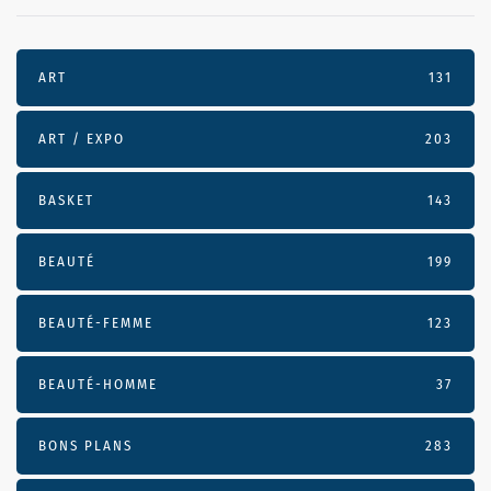
ART
131
ART / EXPO
203
BASKET
143
BEAUTÉ
199
BEAUTÉ-FEMME
123
BEAUTÉ-HOMME
37
BONS PLANS
283