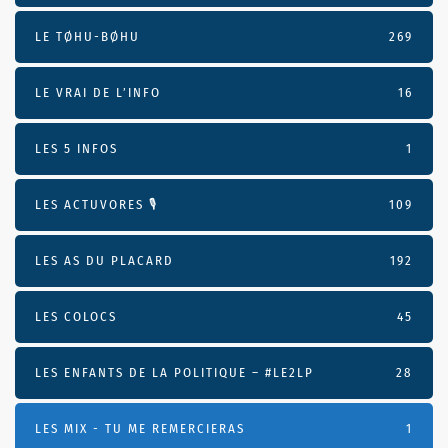
LE TØHU-BØHU
269
LE VRAI DE L’INFO
16
LES 5 INFOS
1
LES ACTUVORES 🎙
109
LES AS DU PLACARD
192
LES COLOCS
45
LES ENFANTS DE LA POLITIQUE – #LE2LP
28
LES MIX - TU ME REMERCIERAS
1