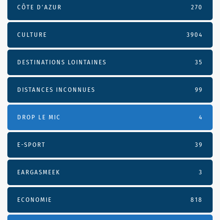
CÔTE D’AZUR
270
CULTURE
3904
DESTINATIONS LOINTAINES
35
DISTANCES INCONNUES
99
DROP LE MIC
4
E-SPORT
39
EARGASMEEK
3
ECONOMIE
818