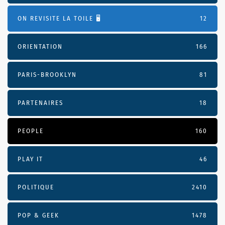
ON REVISITE LA TOILE 🖥️
12
ORIENTATION
166
PARIS-BROOKLYN
81
PARTENAIRES
18
PEOPLE
160
PLAY IT
46
POLITIQUE
2410
POP & GEEK
1478