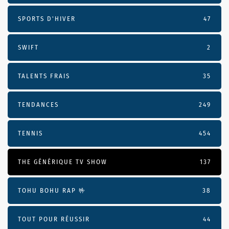
SPORTS D'HIVER
47
SWIFT
2
TALENTS FRAIS
35
TENDANCES
249
TENNIS
454
THE GÉNÉRIQUE TV SHOW
137
TOHU BOHU RAP 🤟
38
TOUT POUR RÉUSSIR
44