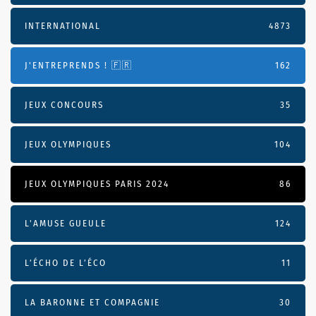
INTERNATIONAL
4873
J'ENTREPRENDS ! 🇫🇷
162
JEUX CONCOURS
35
JEUX OLYMPIQUES
104
JEUX OLYMPIQUES PARIS 2024
86
L'AMUSE GUEULE
124
L’ÉCHO DE L’ÉCO
11
LA BARONNE ET COMPAGNIE
30