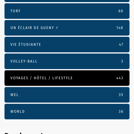
TURF
60
UN ÉCLAIR DE GUENY ⚡️
148
VIE ÉTUDIANTE
47
VOLLEY-BALL
3
VOYAGES / HÔTEL / LIFESTYLE
443
WEL
35
WORLD
36