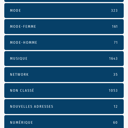
MODE
323
MODE-FEMME
161
MODE-HOMME
71
MUSIQUE
1643
NETWORK
35
NON CLASSÉ
1053
NOUVELLES ADRESSES
12
NUMÉRIQUE
60