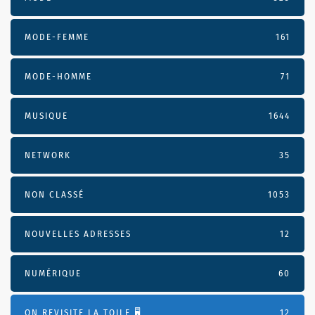
MODE-FEMME
161
MODE-HOMME
71
MUSIQUE
1644
NETWORK
35
NON CLASSÉ
1053
NOUVELLES ADRESSES
12
NUMÉRIQUE
60
ON REVISITE LA TOILE 🖥️
12