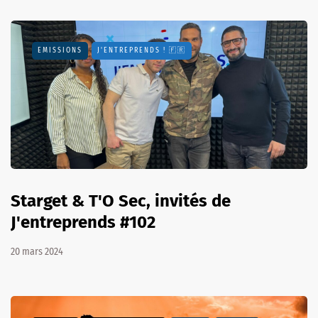
EMISSIONS
J'ENTREPRENDS ! 🇫🇷
Starget & T'O Sec, invités de
J'entreprends #102
20 mars 2024