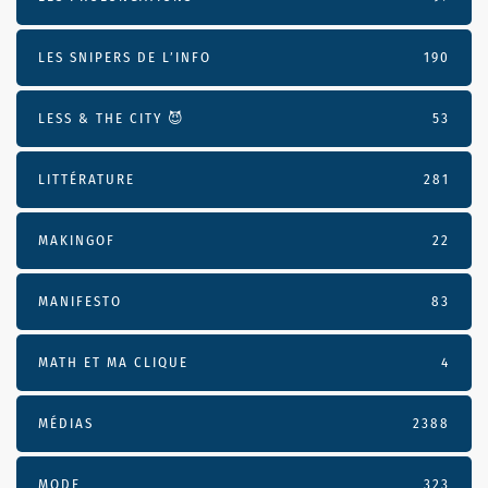
LES SNIPERS DE L’INFO
190
LESS & THE CITY 😈
53
LITTÉRATURE
281
MAKINGOF
22
MANIFESTO
83
MATH ET MA CLIQUE
4
MÉDIAS
2388
MODE
323