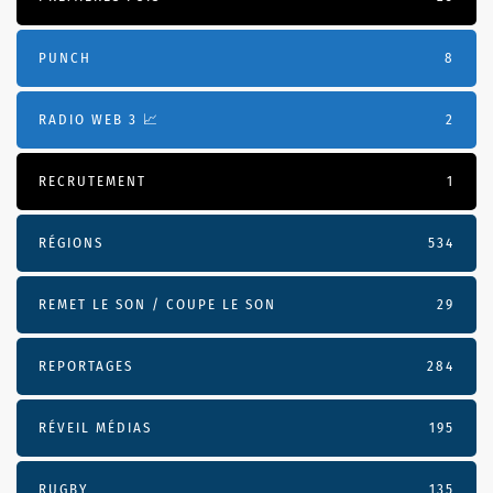
PUNCH
8
RADIO WEB 3 📈
2
RECRUTEMENT
1
RÉGIONS
534
REMET LE SON / COUPE LE SON
29
REPORTAGES
284
RÉVEIL MÉDIAS
195
RUGBY
135