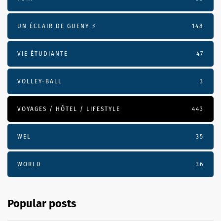
UN ÉCLAIR DE GUENY ⚡️
148
VIE ÉTUDIANTE
47
VOLLEY-BALL
3
VOYAGES / HÔTEL / LIFESTYLE
443
WEL
35
WORLD
36
Popular posts