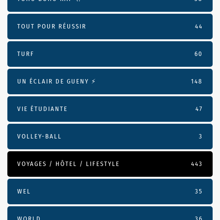
TOUT POUR RÉUSSIR
44
TURF
60
UN ÉCLAIR DE GUENY ⚡️
148
VIE ÉTUDIANTE
47
VOLLEY-BALL
3
VOYAGES / HÔTEL / LIFESTYLE
443
WEL
35
WORLD
36