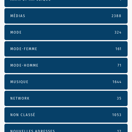
MÉDIAS
2388
MODE
324
MODE-FEMME
161
MODE-HOMME
71
MUSIQUE
1644
NETWORK
35
NON CLASSÉ
1053
NOUVELLES ADRESSES
12