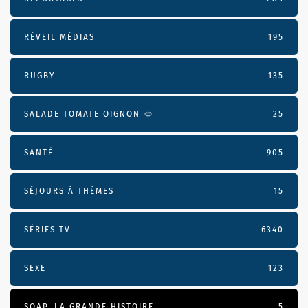
RÉVEIL MÉDIAS
195
RUGBY
135
SALADE TOMATE OIGNON 🥙
25
SANTÉ
905
SÉJOURS À THÈMES
15
SÉRIES TV
6340
SEXE
123
SOAP, LA GRANDE HISTOIRE
5