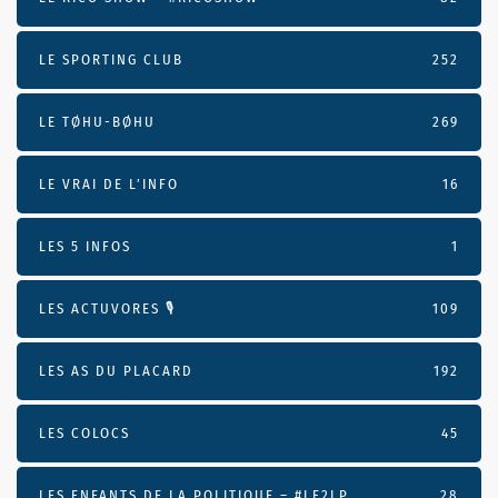
LE SPORTING CLUB
252
LE TØHU-BØHU
269
LE VRAI DE L’INFO
16
LES 5 INFOS
1
LES ACTUVORES 🎙
109
LES AS DU PLACARD
192
LES COLOCS
45
LES ENFANTS DE LA POLITIQUE – #LE2LP
28