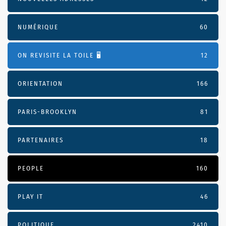
NUMÉRIQUE
60
ON REVISITE LA TOILE 🖥️
12
ORIENTATION
166
PARIS-BROOKLYN
81
PARTENAIRES
18
PEOPLE
160
PLAY IT
46
POLITIQUE
2410