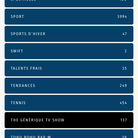
SPORT
3994
SPORTS D'HIVER
47
SWIFT
2
TALENTS FRAIS
35
TENDANCES
249
TENNIS
454
THE GÉNÉRIQUE TV SHOW
137
TOHU BOHU RAP 🤟
38