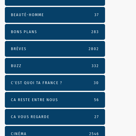
BEAUTÉ-HOMME
37
BONS PLANS
283
BRÈVES
2802
BUZZ
332
C'EST QUOI TA FRANCE ?
30
CA RESTE ENTRE NOUS
56
CA VOUS REGARDE
27
CINÉMA
2546