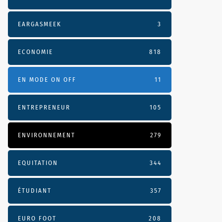
EARGASMEEK
3
ECONOMIE
818
EN MODE ON OFF
11
ENTREPRENEUR
105
ENVIRONNEMENT
279
EQUITATION
344
ÉTUDIANT
357
EURO FOOT
208