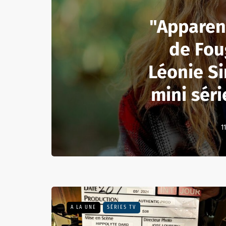
"Apparen
de Fou
Léonie S
mini séri
1
A LA UNE
SÉRIES TV