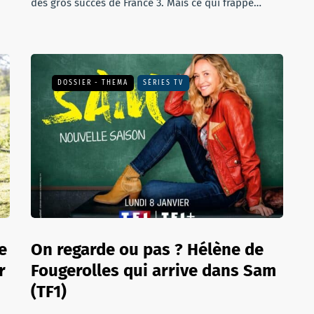
des gros succès de France 3. Mais ce qui frappe…
DOSSIER - THEMA
SÉRIES TV
e
On regarde ou pas ? Hélène de
r
Fougerolles qui arrive dans Sam
(TF1)