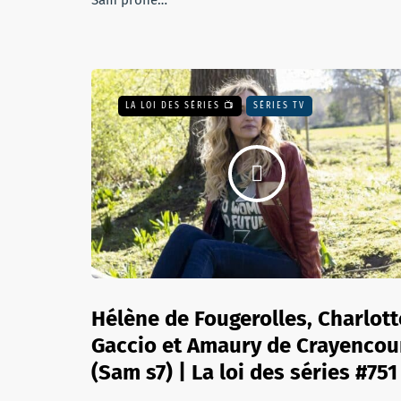
Sam prône…
LA LOI DES SÉRIES 📺
SÉRIES TV
Hélène de Fougerolles, Charlott
Gaccio et Amaury de Crayencou
(Sam s7) | La loi des séries #751