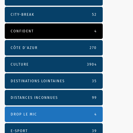
CITY-BREAK
52
CONFIDENT
4
CÔTE D’AZUR
270
CULTURE
3904
DESTINATIONS LOINTAINES
35
DISTANCES INCONNUES
99
DROP LE MIC
4
E-SPORT
39