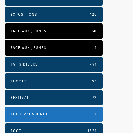
EXPOSITIONS
126
FACE AUX JEUNES
60
FACE AUX JEUNES
1
FAITS DIVERS
491
FEMMES
153
FESTIVAL
72
FOLIE VAGABONDE
1
FOOT
1831