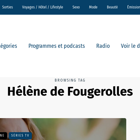
Sorties
Voyages / Hôtel / Lifestyle
Sexo
Mode
Beauté
Émissio
tégories
Programmes et podcasts
Radio
Voir le 
BROWSING TAG
Hélène de Fougerolles
UNE
SÉRIES TV