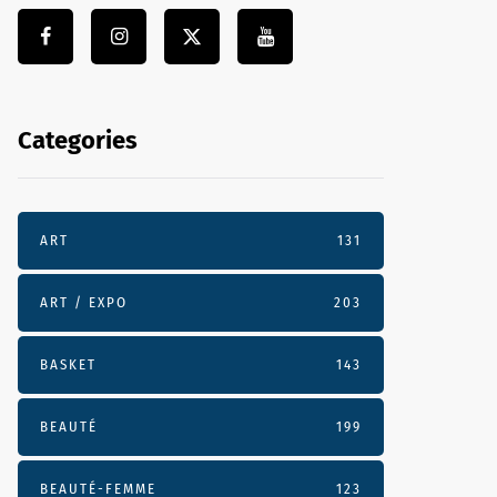
Categories
ART
131
ART / EXPO
203
BASKET
143
BEAUTÉ
199
BEAUTÉ-FEMME
123