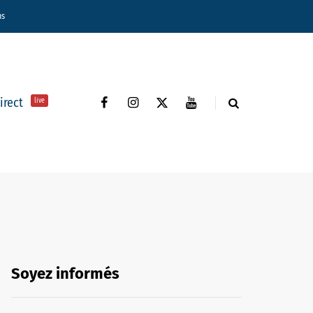
ns
direct
live
Soyez informés