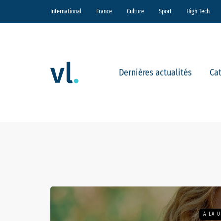
International
France
Culture
Sport
High Tech
Dernières actualités
Ca
A LA 