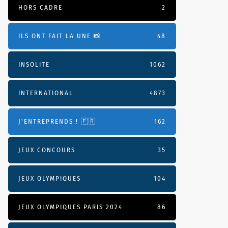
HORS CADRE
2
ILS ONT FAIT LA UNE 📸
48
INSOLITE
1062
INTERNATIONAL
4873
J'ENTREPRENDS ! 🇫🇷
162
JEUX CONCOURS
35
JEUX OLYMPIQUES
104
JEUX OLYMPIQUES PARIS 2024
86