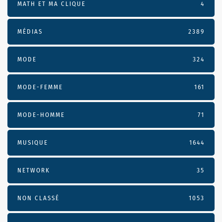
MATH ET MA CLIQUE
4
MÉDIAS
2389
MODE
324
MODE-FEMME
161
MODE-HOMME
71
MUSIQUE
1644
NETWORK
35
NON CLASSÉ
1053