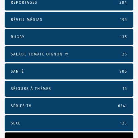
REPORTAGES
284
RÉVEIL MÉDIAS
195
RUGBY
135
SALADE TOMATE OIGNON 🥙
25
SANTÉ
905
SÉJOURS À THÈMES
15
SÉRIES TV
6341
SEXE
123