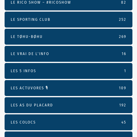
LE RICO SHOW – #RICOSHOW
82
LE SPORTING CLUB
252
LE TØHU-BØHU
269
LE VRAI DE L’INFO
16
LES 5 INFOS
1
LES ACTUVORES 🎙
109
LES AS DU PLACARD
192
LES COLOCS
45