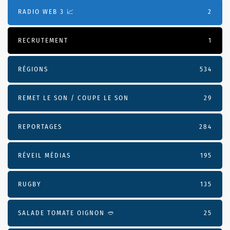
RADIO WEB 3 📈
2
RECRUTEMENT
1
RÉGIONS
534
REMET LE SON / COUPE LE SON
29
REPORTAGES
284
RÉVEIL MÉDIAS
195
RUGBY
135
SALADE TOMATE OIGNON 🥙
25