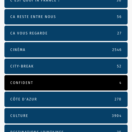
C'EST QUOI TA FRANCE ?
30
CA RESTE ENTRE NOUS
56
CA VOUS REGARDE
27
CINÉMA
2546
CITY-BREAK
52
CONFIDENT
4
CÔTE D’AZUR
270
CULTURE
3904