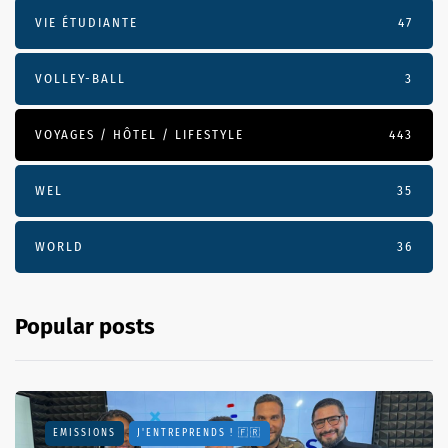
VIE ÉTUDIANTE
47
VOLLEY-BALL
3
VOYAGES / HÔTEL / LIFESTYLE
443
WEL
35
WORLD
36
Popular posts
EMISSIONS
J'ENTREPRENDS ! 🇫🇷