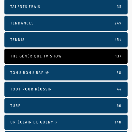
TALENTS FRAIS
35
TENDANCES
249
TENNIS
454
THE GÉNÉRIQUE TV SHOW
137
TOHU BOHU RAP 🤟
38
TOUT POUR RÉUSSIR
44
TURF
60
UN ÉCLAIR DE GUENY ⚡️
148