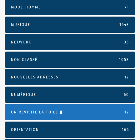
MODE-HOMME
71
MUSIQUE
1643
NETWORK
35
NON CLASSÉ
1053
NOUVELLES ADRESSES
12
NUMÉRIQUE
60
ON REVISITE LA TOILE 🖥️
12
ORIENTATION
166