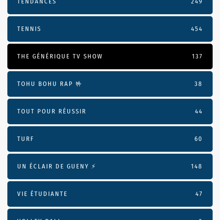
TENDANCES
249
TENNIS
454
THE GÉNÉRIQUE TV SHOW
137
TOHU BOHU RAP 🤟
38
TOUT POUR RÉUSSIR
44
TURF
60
UN ÉCLAIR DE GUENY ⚡️
148
VIE ÉTUDIANTE
47