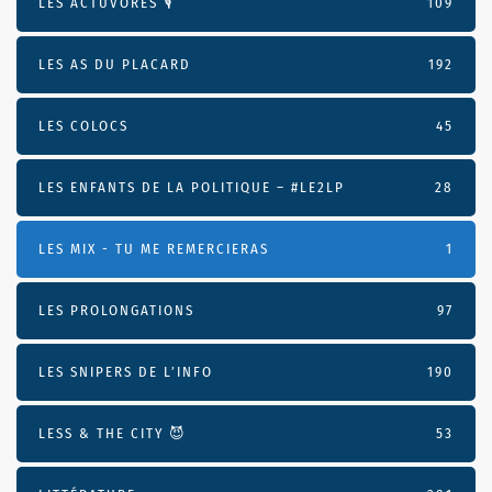
LES ACTUVORES 🎙
109
LES AS DU PLACARD
192
LES COLOCS
45
LES ENFANTS DE LA POLITIQUE – #LE2LP
28
LES MIX - TU ME REMERCIERAS
1
LES PROLONGATIONS
97
LES SNIPERS DE L’INFO
190
LESS & THE CITY 😈
53