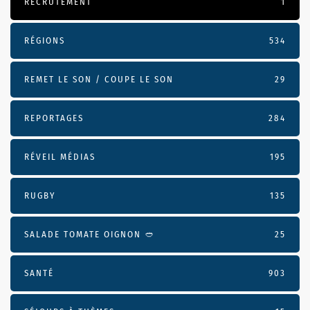
RECRUTEMENT
1
RÉGIONS
534
REMET LE SON / COUPE LE SON
29
REPORTAGES
284
RÉVEIL MÉDIAS
195
RUGBY
135
SALADE TOMATE OIGNON 🥙
25
SANTÉ
903