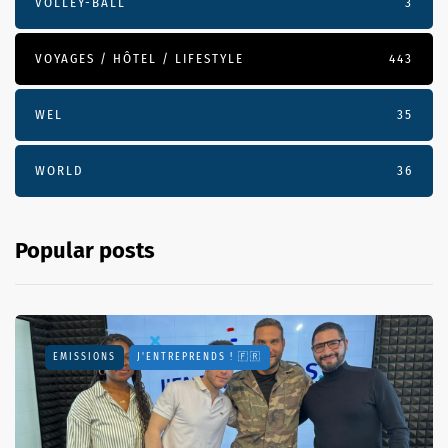
VOLLEY-BALL
3
VOYAGES / HÔTEL / LIFESTYLE
443
WEL
35
WORLD
36
Popular posts
EMISSIONS
J'ENTREPRENDS ! 🇫🇷