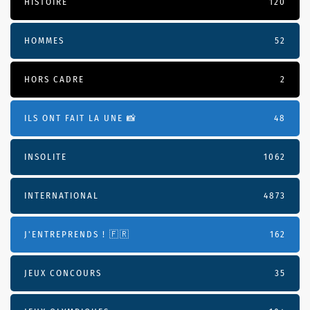
HISTOIRE
120
HOMMES
52
HORS CADRE
2
ILS ONT FAIT LA UNE 📸
48
INSOLITE
1062
INTERNATIONAL
4873
J'ENTREPRENDS ! 🇫🇷
162
JEUX CONCOURS
35