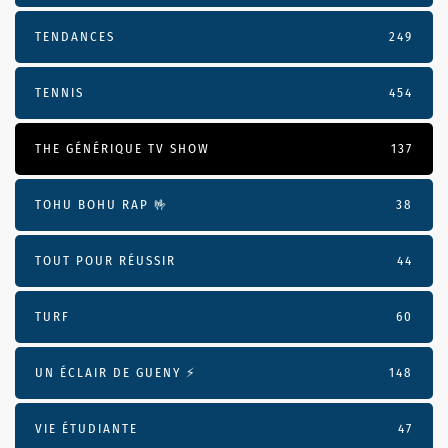
TENDANCES
249
TENNIS
454
THE GÉNÉRIQUE TV SHOW
137
TOHU BOHU RAP 🤟
38
TOUT POUR RÉUSSIR
44
TURF
60
UN ÉCLAIR DE GUENY ⚡️
148
VIE ÉTUDIANTE
47