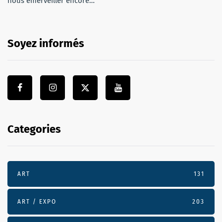
nous émerveiller encore…
Soyez informés
Categories
ART
131
ART / EXPO
203