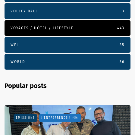
VOLLEY-BALL
3
VOYAGES / HÔTEL / LIFESTYLE
443
WEL
35
WORLD
36
Popular posts
EMISSIONS
J'ENTREPRENDS ! 🇫🇷