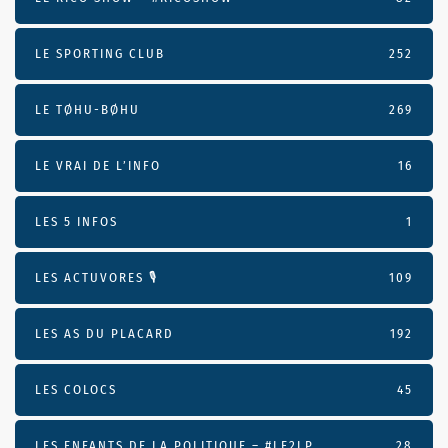
LE SPORTING CLUB
252
LE TØHU-BØHU
269
LE VRAI DE L’INFO
16
LES 5 INFOS
1
LES ACTUVORES 🎙
109
LES AS DU PLACARD
192
LES COLOCS
45
LES ENFANTS DE LA POLITIQUE – #LE2LP
28