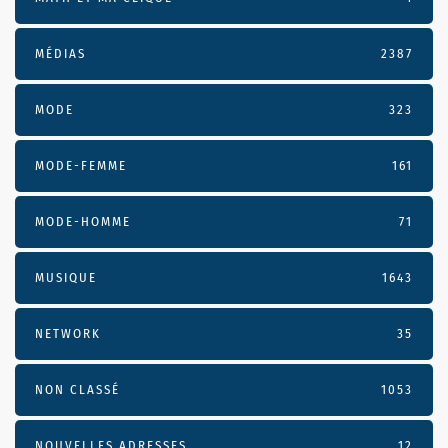
MÉDIAS
2387
MODE
323
MODE-FEMME
161
MODE-HOMME
71
MUSIQUE
1643
NETWORK
35
NON CLASSÉ
1053
NOUVELLES ADRESSES
12