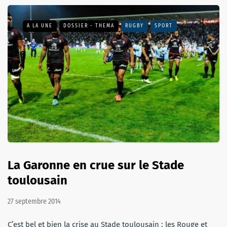
A LA UNE
DOSSIER - THEMA
RUGBY
SPORT
La Garonne en crue sur le Stade
toulousain
27 septembre 2014
C’est bel et bien la crise au Stade toulousain : les Rouge et