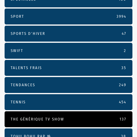
SPORT
3994
SPORTS D'HIVER
47
SWIFT
2
TALENTS FRAIS
35
TENDANCES
249
TENNIS
454
THE GÉNÉRIQUE TV SHOW
137
TOHU BOHU RAP 🤟
38