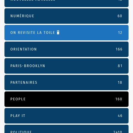
NUMÉRIQUE
60
ON REVISITE LA TOILE 🖥️
12
ORIENTATION
166
PARIS-BROOKLYN
81
PARTENAIRES
18
PEOPLE
160
PLAY IT
46
POLITIQUE
2410