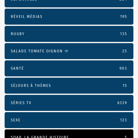
RÉVEIL MÉDIAS
195
RUGBY
135
SALADE TOMATE OIGNON 🥙
25
SANTÉ
903
SÉJOURS À THÈMES
15
SÉRIES TV
6339
SEXE
123
SOAP, LA GRANDE HISTOIRE
5