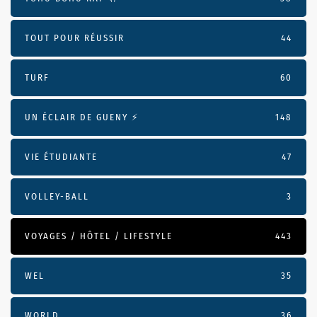
TOUT POUR RÉUSSIR
44
TURF
60
UN ÉCLAIR DE GUENY ⚡️
148
VIE ÉTUDIANTE
47
VOLLEY-BALL
3
VOYAGES / HÔTEL / LIFESTYLE
443
WEL
35
WORLD
36