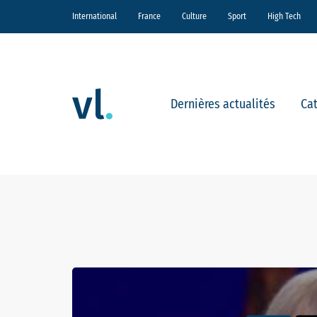
International
France
Culture
Sport
High Tech
Dernières actualités
Ca