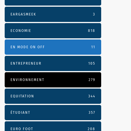
EARGASMEEK
3
ECONOMIE
818
3
EN MODE ON OFF
11
ENTREPRENEUR
105
ENVIRONNEMENT
279
EQUITATION
344
ÉTUDIANT
357
EURO FOOT
208