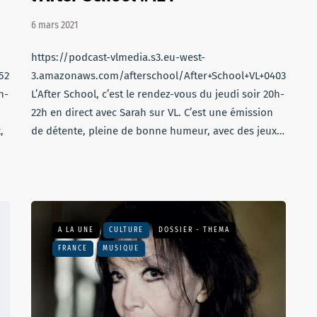
6 mars 2021
https://podcast-vlmedia.s3.eu-west-
0521.mp3
3.amazonaws.com/afterschool/After+School+VL+040321.mp
h-
L’After School, c’est le rendez-vous du jeudi soir 20h-
22h en direct avec Sarah sur VL. C’est une émission
,
de détente, pleine de bonne humeur, avec des jeux…
A LA UNE
CULTURE
DOSSIER - THEMA
FRANCE
MUSIQUE