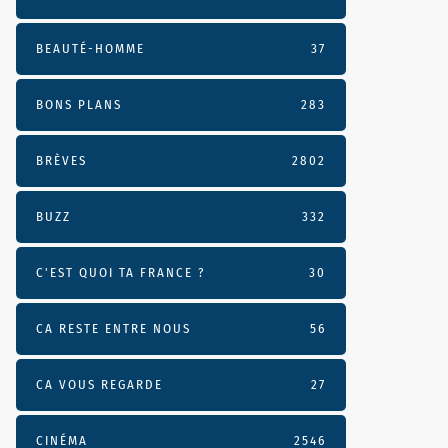
BEAUTÉ-HOMME
37
BONS PLANS
283
BRÈVES
2802
BUZZ
332
C'EST QUOI TA FRANCE ?
30
CA RESTE ENTRE NOUS
56
CA VOUS REGARDE
27
CINÉMA
2546