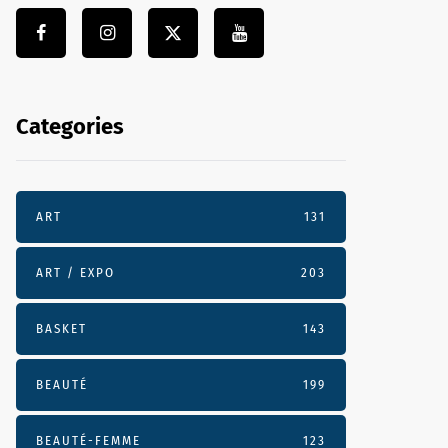
Categories
ART
131
ART / EXPO
203
BASKET
143
BEAUTÉ
199
BEAUTÉ-FEMME
123