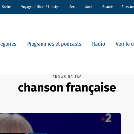
Sorties
Voyages / Hôtel / Lifestyle
Sexo
Mode
Beauté
Émissio
tégories
Programmes et podcasts
Radio
Voir le 
BROWSING TAG
chanson française