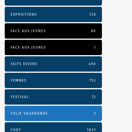
EXPOSITIONS
126
FACE AUX JEUNES
60
FACE AUX JEUNES
1
FAITS DIVERS
490
FEMMES
153
FESTIVAL
72
FOLIE VAGABONDE
1
FOOT
1831