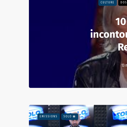
CULTURE
DOS
10
inconto
R
13 
EMISSIONS
SOLO ☎️