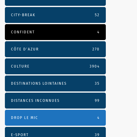
CITY-BREAK
52
CONFIDENT
4
CÔTE D’AZUR
270
CULTURE
3904
DESTINATIONS LOINTAINES
35
DISTANCES INCONNUES
99
DROP LE MIC
4
E-SPORT
39