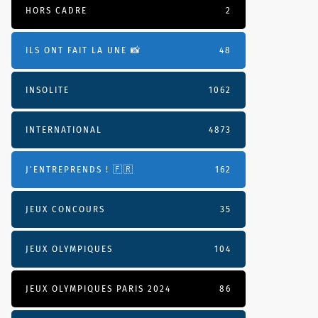
HORS CADRE
2
ILS ONT FAIT LA UNE 📸
48
INSOLITE
1062
INTERNATIONAL
4873
J'ENTREPRENDS ! 🇫🇷
162
JEUX CONCOURS
35
JEUX OLYMPIQUES
104
JEUX OLYMPIQUES PARIS 2024
86