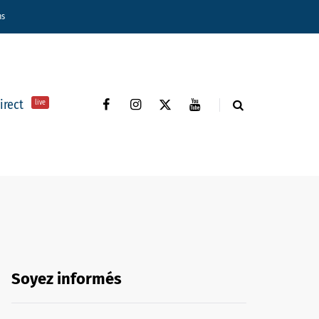
ns
direct
live
Soyez informés