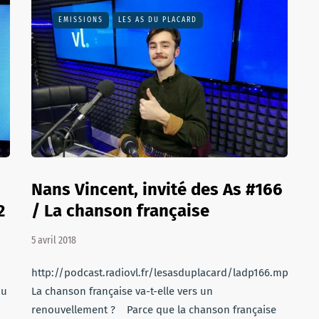
EMISSIONS
LES AS DU PLACARD
Nans Vincent, invité des As #166
2
/ La chanson française
5 avril 2018
http://podcast.radiovl.fr/lesasduplacard/ladp166.mp3
du
La chanson française va-t-elle vers un
renouvellement ? Parce que la chanson française