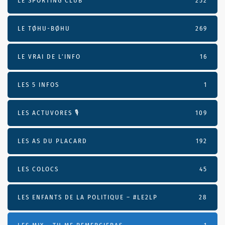
LE SPORTING CLUB
252
LE TØHU-BØHU
269
LE VRAI DE L’INFO
16
LES 5 INFOS
1
LES ACTUVORES 🎙
109
LES AS DU PLACARD
192
LES COLOCS
45
LES ENFANTS DE LA POLITIQUE – #LE2LP
28