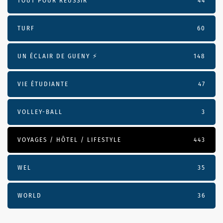
TOUT POUR RÉUSSIR
44
TURF
60
UN ÉCLAIR DE GUENY ⚡️
148
VIE ÉTUDIANTE
47
VOLLEY-BALL
3
VOYAGES / HÔTEL / LIFESTYLE
443
WEL
35
WORLD
36