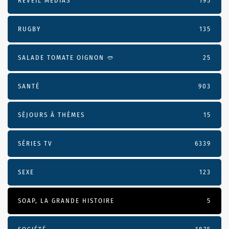
RÉVEIL MÉDIAS
195
RUGBY
135
SALADE TOMATE OIGNON 🥙
25
SANTÉ
903
SÉJOURS À THÈMES
15
SÉRIES TV
6339
SEXE
123
SOAP, LA GRANDE HISTOIRE
5