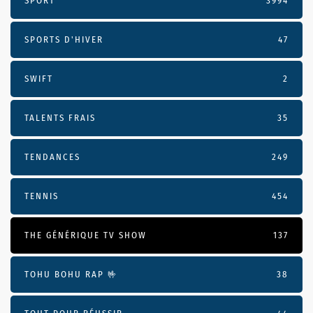
SPORT
3994
SPORTS D'HIVER
47
SWIFT
2
TALENTS FRAIS
35
TENDANCES
249
TENNIS
454
THE GÉNÉRIQUE TV SHOW
137
TOHU BOHU RAP 🤟
38