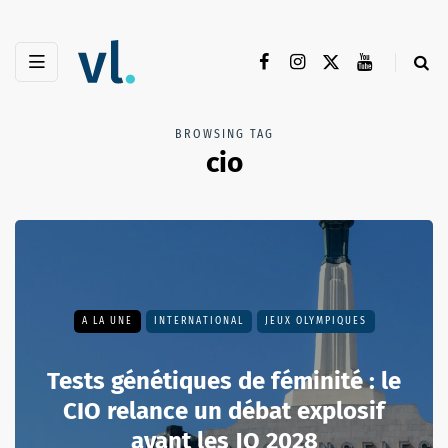
BROWSING TAG
cio
A LA UNE
INTERNATIONAL
JEUX OLYMPIQUES
Tests génétiques de féminité : le
CIO relance un débat explosif
avant les JO 2028