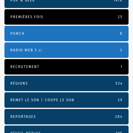
POP & GEEK
1478
PREMIÈRES FOIS
25
PUNCH
8
RADIO WEB 3 📈
2
RECRUTEMENT
1
RÉGIONS
534
REMET LE SON / COUPE LE SON
29
REPORTAGES
284