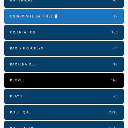
NUMÉRIQUE
60
ON REVISITE LA TOILE 🖥️
12
ORIENTATION
166
PARIS-BROOKLYN
81
PARTENAIRES
18
PEOPLE
160
PLAY IT
46
POLITIQUE
2410