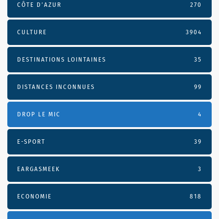
CÔTE D’AZUR
270
CULTURE
3904
DESTINATIONS LOINTAINES
35
DISTANCES INCONNUES
99
DROP LE MIC
4
E-SPORT
39
EARGASMEEK
3
ECONOMIE
818