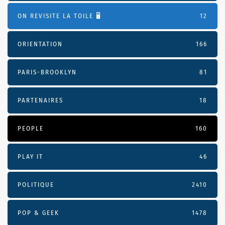
ON REVISITE LA TOILE 🖥️
12
ORIENTATION
166
PARIS-BROOKLYN
81
PARTENAIRES
18
PEOPLE
160
PLAY IT
46
POLITIQUE
2410
POP & GEEK
1478