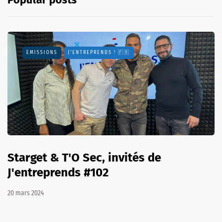
EMISSIONS
J'ENTREPRENDS ! 🇫🇷
Starget & T'O Sec, invités de
J'entreprends #102
20 mars 2024