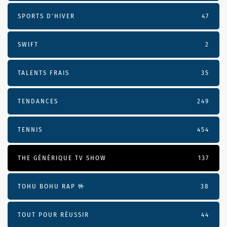
SPORTS D'HIVER
47
SWIFT
2
TALENTS FRAIS
35
TENDANCES
249
TENNIS
454
THE GÉNÉRIQUE TV SHOW
137
TOHU BOHU RAP 🤟
38
TOUT POUR RÉUSSIR
44