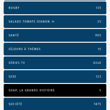
RUGBY
135
SALADE TOMATE OIGNON 🥙
25
SANTÉ
905
SÉJOURS À THÈMES
15
SÉRIES TV
6340
SEXE
123
SOAP, LA GRANDE HISTOIRE
5
SOCIÉTÉ
1875