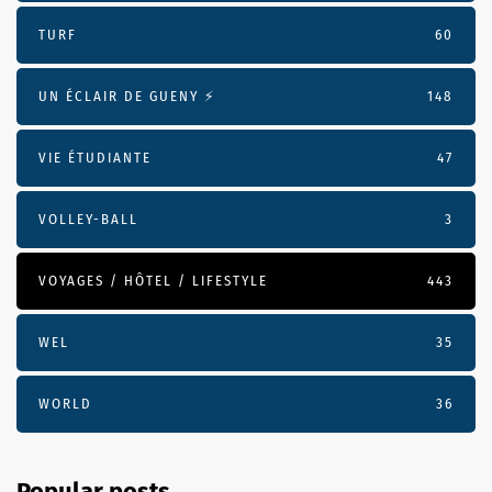
TURF
60
UN ÉCLAIR DE GUENY ⚡️
148
VIE ÉTUDIANTE
47
VOLLEY-BALL
3
VOYAGES / HÔTEL / LIFESTYLE
443
WEL
35
WORLD
36
Popular posts