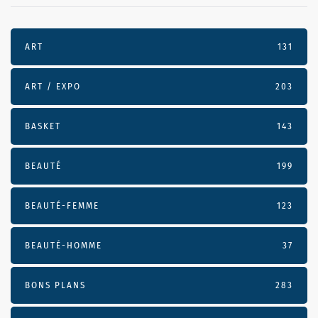
ART
131
ART / EXPO
203
BASKET
143
BEAUTÉ
199
BEAUTÉ-FEMME
123
BEAUTÉ-HOMME
37
BONS PLANS
283