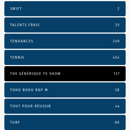
SWIFT
2
TALENTS FRAIS
35
TENDANCES
249
TENNIS
454
THE GÉNÉRIQUE TV SHOW
137
TOHU BOHU RAP 🤟
38
TOUT POUR RÉUSSIR
44
TURF
60