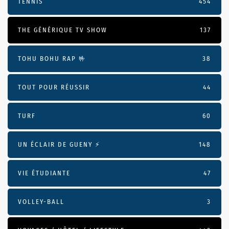
TENNIS
454
THE GÉNÉRIQUE TV SHOW
137
TOHU BOHU RAP 🤟
38
TOUT POUR RÉUSSIR
44
TURF
60
UN ÉCLAIR DE GUENY ⚡️
148
VIE ÉTUDIANTE
47
VOLLEY-BALL
3