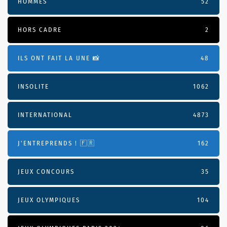
HOMMES
52
HORS CADRE
2
ILS ONT FAIT LA UNE 📸
48
INSOLITE
1062
INTERNATIONAL
4873
J'ENTREPRENDS ! 🇫🇷
162
JEUX CONCOURS
35
JEUX OLYMPIQUES
104