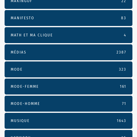
MAKINGOF
22
MANIFESTO
83
MATH ET MA CLIQUE
4
MÉDIAS
2387
MODE
323
MODE-FEMME
161
MODE-HOMME
71
MUSIQUE
1643