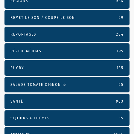
RÉGIONS
534
REMET LE SON / COUPE LE SON
29
REPORTAGES
284
RÉVEIL MÉDIAS
195
RUGBY
135
SALADE TOMATE OIGNON 🥙
25
SANTÉ
903
SÉJOURS À THÈMES
15