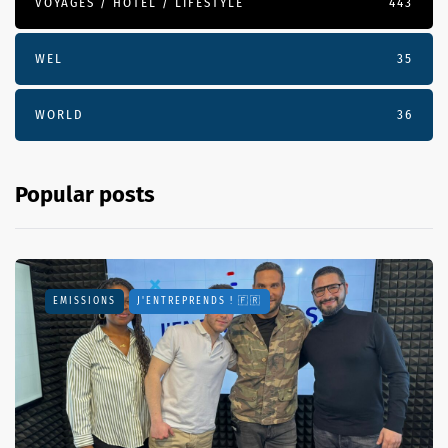
VOYAGES / HÔTEL / LIFESTYLE
443
WEL
35
WORLD
36
Popular posts
EMISSIONS
J'ENTREPRENDS ! 🇫🇷