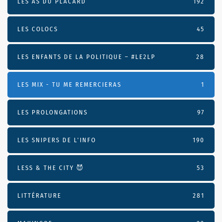
LES AS DU PLACARD
192
LES COLOCS
45
LES ENFANTS DE LA POLITIQUE – #LE2LP
28
LES MIX - TU ME REMERCIERAS
1
LES PROLONGATIONS
97
LES SNIPERS DE L’INFO
190
LESS & THE CITY 😈
53
LITTÉRATURE
281