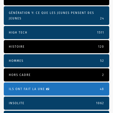
GÉNÉRATION Y: CE QUE LES JEUNES PENSENT DES
JEUNES
24
HIGH TECH
1511
HISTOIRE
120
HOMMES
52
HORS CADRE
2
ILS ONT FAIT LA UNE 📸
48
INSOLITE
1062