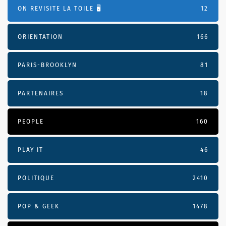
ON REVISITE LA TOILE 🖥️
12
ORIENTATION
166
PARIS-BROOKLYN
81
PARTENAIRES
18
PEOPLE
160
PLAY IT
46
POLITIQUE
2410
POP & GEEK
1478