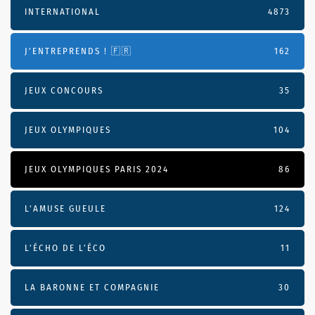
INTERNATIONAL
4873
J'ENTREPRENDS ! 🇫🇷
162
JEUX CONCOURS
35
JEUX OLYMPIQUES
104
JEUX OLYMPIQUES PARIS 2024
86
L'AMUSE GUEULE
124
L’ÉCHO DE L’ÉCO
11
LA BARONNE ET COMPAGNIE
30