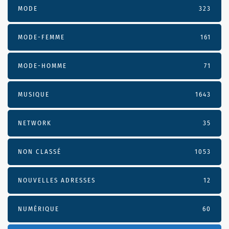
MODE
323
MODE-FEMME
161
MODE-HOMME
71
MUSIQUE
1643
NETWORK
35
NON CLASSÉ
1053
NOUVELLES ADRESSES
12
NUMÉRIQUE
60