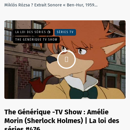
Miklós Rózsa ? Extrait Sonore « Ben-Hur, 1959…
LA LOI DES SÉRIES 📺
SÉRIES TV
THE GÉNÉRIQUE TV SHOW
The Générique -TV Show : Amélie
Morin (Sherlock Holmes) | La loi des
séries #476