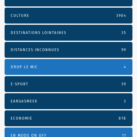
CULTURE
3904
DESTINATIONS LOINTAINES
35
DISTANCES INCONNUES
99
DROP LE MIC
4
E-SPORT
39
EARGASMEEK
3
ECONOMIE
818
EN MODE ON OFF
11