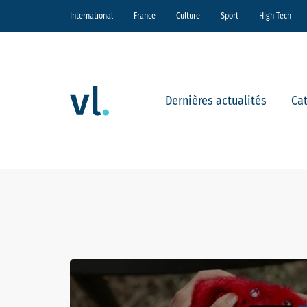
International
France
Culture
Sport
High Tech
Dernières actualités
Ca