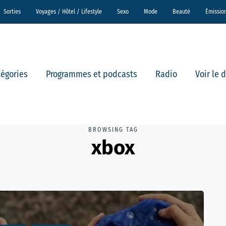
Sorties
Voyages / Hôtel / Lifestyle
Sexo
Mode
Beauté
Émissio
tégories
Programmes et podcasts
Radio
Voir le 
BROWSING TAG
xbox