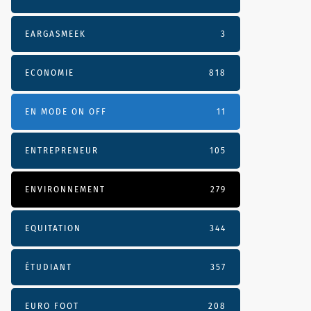
EARGASMEEK
3
ECONOMIE
818
EN MODE ON OFF
11
ENTREPRENEUR
105
ENVIRONNEMENT
279
EQUITATION
344
ÉTUDIANT
357
EURO FOOT
208