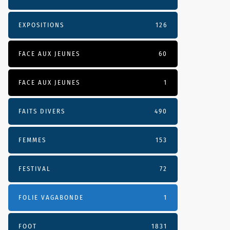
EXPOSITIONS
126
FACE AUX JEUNES
60
FACE AUX JEUNES
1
FAITS DIVERS
490
FEMMES
153
FESTIVAL
72
FOLIE VAGABONDE
1
FOOT
1831