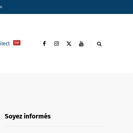
ns
direct
live
Soyez informés