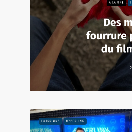
A LA UNE
Des m
fourrure 
du fil
2
EMISSIONS
HYPERLINK