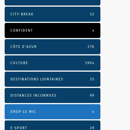
CITY-BREAK
52
CONFIDENT
4
CÔTE D’AZUR
270
CULTURE
3904
DESTINATIONS LOINTAINES
35
DISTANCES INCONNUES
99
DROP LE MIC
4
E-SPORT
39