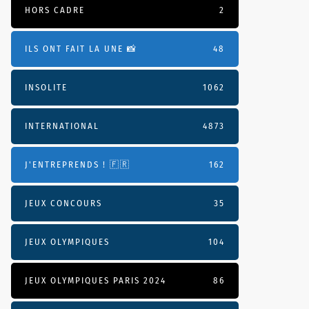
HORS CADRE
2
ILS ONT FAIT LA UNE 📸
48
INSOLITE
1062
INTERNATIONAL
4873
J'ENTREPRENDS ! 🇫🇷
162
JEUX CONCOURS
35
JEUX OLYMPIQUES
104
JEUX OLYMPIQUES PARIS 2024
86