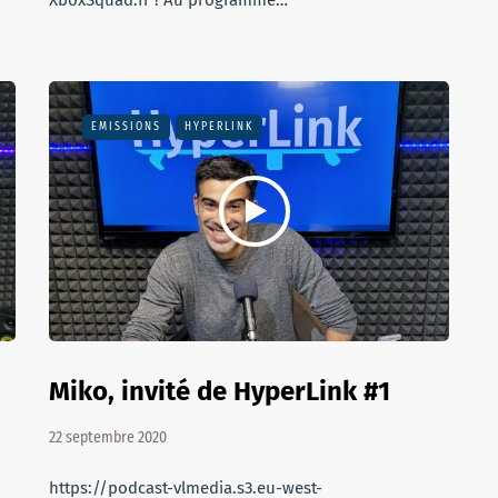
XboxSquad.fr ! Au programme…
EMISSIONS
HYPERLINK
Miko, invité de HyperLink #1
22 septembre 2020
https://podcast-vlmedia.s3.eu-west-