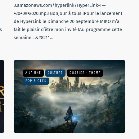
3.amazonaws.com/hyperlink/HyperLink+1+-
+20+09+2020.mp3 Bonjour à tous !Pour le lancement
de HyperLink le Dimanche 20 Septembre MIKO m’a
s
fait le plaisir d’être mon invité !Au programme cette
semaine : &#8211…
A LA UNE
CULTURE
DOSSIER - THEMA
POP & GEEK