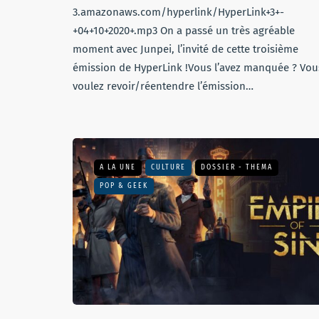
3.amazonaws.com/hyperlink/HyperLink+3+-
+04+10+2020+.mp3 On a passé un très agréable
moment avec Junpei, l’invité de cette troisième
émission de HyperLink !Vous l’avez manquée ? Vou
voulez revoir/réentendre l’émission…
A LA UNE
CULTURE
DOSSIER - THEMA
POP & GEEK