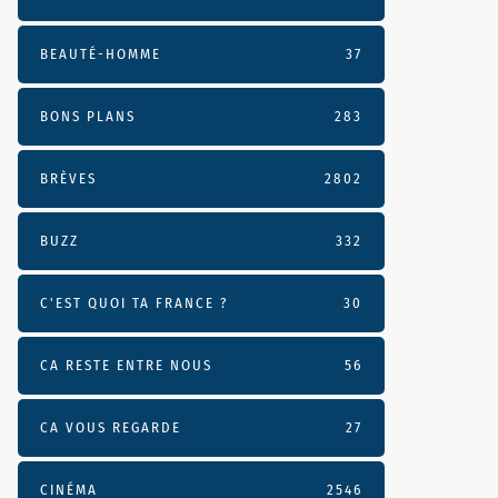
BEAUTÉ-HOMME
37
BONS PLANS
283
BRÈVES
2802
BUZZ
332
C'EST QUOI TA FRANCE ?
30
CA RESTE ENTRE NOUS
56
CA VOUS REGARDE
27
CINÉMA
2546