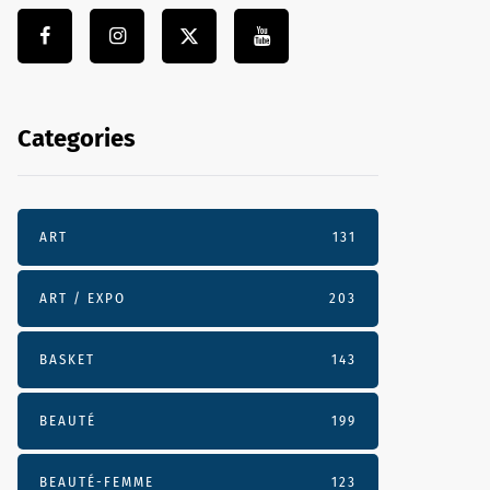
Categories
ART
131
ART / EXPO
203
BASKET
143
BEAUTÉ
199
BEAUTÉ-FEMME
123