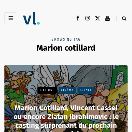
BROWSING TAG
Marion cotillard
A LA UNE
CINÉMA
FRANCE
Marion Cotillard, Vincent Cassel
ou encore Zlatan Ibrahimovic : le
casting surprenant du prochain