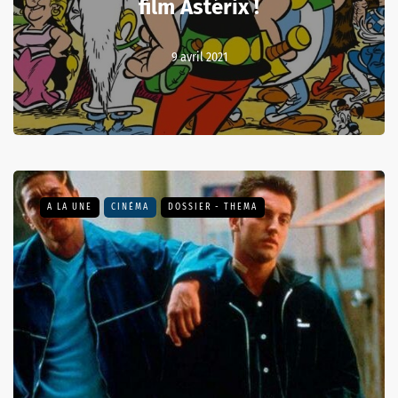
film Astérix !
9 avril 2021
A LA UNE
CINÉMA
DOSSIER - THEMA