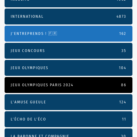
INTERNATIONAL
4873
J'ENTREPRENDS ! 🇫🇷
162
JEUX CONCOURS
35
JEUX OLYMPIQUES
104
JEUX OLYMPIQUES PARIS 2024
86
L'AMUSE GUEULE
124
L’ÉCHO DE L’ÉCO
11
LA BARONNE ET COMPAGNIE
30