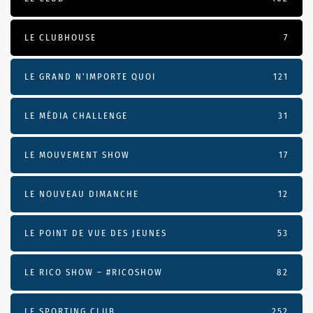
LE CLUBHOUSE
7
LE GRAND N’IMPORTE QUOI
121
LE MÉDIA CHALLENGE
31
LE MOUVEMENT SHOW
17
LE NOUVEAU DIMANCHE
12
LE POINT DE VUE DES JEUNES
53
LE RICO SHOW – #RICOSHOW
82
LE SPORTING CLUB
252