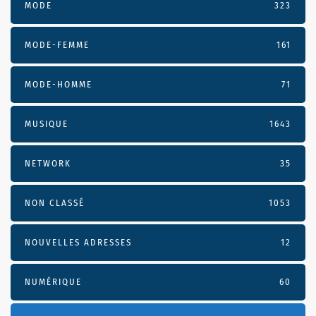
MODE
323
MODE-FEMME
161
MODE-HOMME
71
MUSIQUE
1643
NETWORK
35
NON CLASSÉ
1053
NOUVELLES ADRESSES
12
NUMÉRIQUE
60