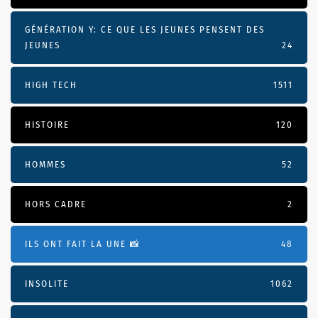
GÉNÉRATION Y: CE QUE LES JEUNES PENSENT DES
JEUNES
24
HIGH TECH
1511
HISTOIRE
120
HOMMES
52
HORS CADRE
2
ILS ONT FAIT LA UNE 📸
48
INSOLITE
1062