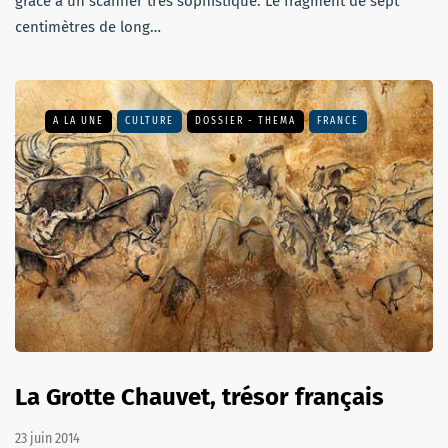
grâce à un scanner très sophistiqué. Le fragment de sept
centimètres de long…
A LA UNE
CULTURE
DOSSIER - THEMA
FRANCE
La Grotte Chauvet, trésor français
23 juin 2014