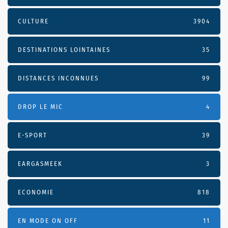
CULTURE
3904
DESTINATIONS LOINTAINES
35
DISTANCES INCONNUES
99
DROP LE MIC
4
E-SPORT
39
EARGASMEEK
3
ECONOMIE
818
EN MODE ON OFF
11