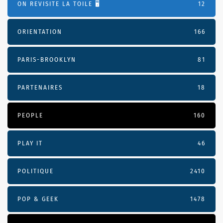
ON REVISITE LA TOILE 🖥️
12
ORIENTATION
166
PARIS-BROOKLYN
81
PARTENAIRES
18
PEOPLE
160
PLAY IT
46
POLITIQUE
2410
POP & GEEK
1478