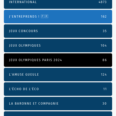
INTERNATIONAL
4873
J'ENTREPRENDS ! 🇫🇷
162
JEUX CONCOURS
35
JEUX OLYMPIQUES
104
JEUX OLYMPIQUES PARIS 2024
86
L'AMUSE GUEULE
124
L’ÉCHO DE L’ÉCO
11
LA BARONNE ET COMPAGNIE
30