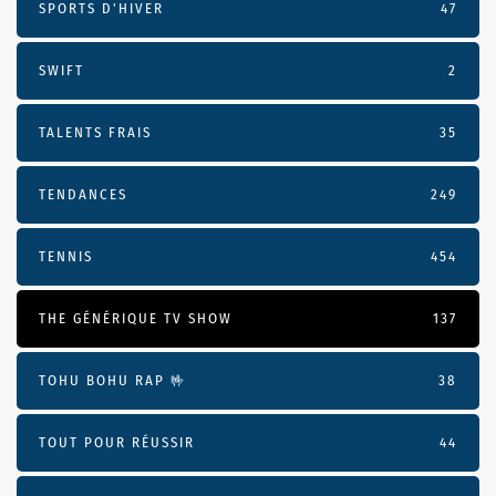
SPORTS D'HIVER
47
SWIFT
2
TALENTS FRAIS
35
TENDANCES
249
TENNIS
454
THE GÉNÉRIQUE TV SHOW
137
TOHU BOHU RAP 🤟
38
TOUT POUR RÉUSSIR
44